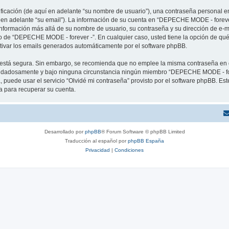
cación (de aquí en adelante “su nombre de usuario”), una contraseña personal em
í en adelante “su email”). La información de su cuenta en “DEPECHE MODE - forever
 información más allá de su nombre de usuario, su contraseña y su dirección de e
erio de “DEPECHE MODE - forever -”. En cualquier caso, usted tiene la opción de q
ctivar los emails generados automáticamente por el software phpBB.
to está segura. Sin embargo, se recomienda que no emplee la misma contraseña en 
idadosamente y bajo ninguna circunstancia ningún miembro “DEPECHE MODE - forev
 puede usar el servicio “Olvidé mi contraseña” provisto por el software phpBB. Est
 para recuperar su cuenta.
Desarrollado por
phpBB
® Forum Software © phpBB Limited
Traducción al español por
phpBB España
Privacidad
|
Condiciones