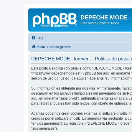
DEPECHE MODE - f
Foro sobre Depeche Mode
FAQ
Inicio
Índice general
DEPECHE MODE - forever - - Política de privac
Esta política explica con detalle cómo “DEPECHE MODE - foreve
“https://www.depechemode.es”) y phpBB (de aquí en adelante “
sesión de uso por usted (de aquí en adelante “su información”)
Su información es obtenida por dos vías. Primeramente, naveg
descargan en los archivos temporales del navegador de su PC. 
aquí en adelante “session-id”), automáticamente asignada a 
para registrar cuales han sido leídos, con objeto de optimizar 
Además podemos crear cookies externas al software phpBB mie
creadas por el software phpBB. La segunda vía mediante la qu
“envíos anónimos”), su registro en “DEPECHE MODE - forever -”
“sus mensajes”).