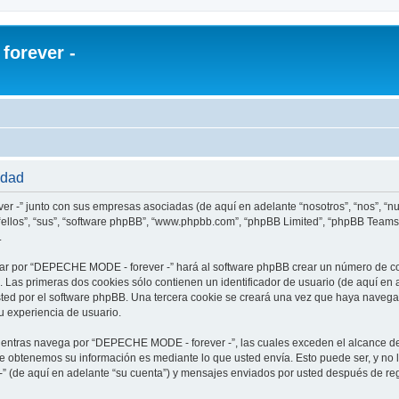
orever -
idad
r -” junto con sus empresas asociadas (de aquí en adelante “nosotros”, “nos”, “
ellos”, “sus”, “software phpBB”, “www.phpbb.com”, “phpBB Limited”, “phpBB Teams
.
ar por “DEPECHE MODE - forever -” hará al software phpBB crear un número de co
Las primeras dos cookies sólo contienen un identificador de usuario (de aquí en a
usted por el software phpBB. Una tercera cookie se creará una vez que haya nav
su experiencia de usuario.
ntras navega por “DEPECHE MODE - forever -”, las cuales exceden el alcance de
e obtenemos su información es mediante lo que usted envía. Esto puede ser, y no 
 (de aquí en adelante “su cuenta”) y mensajes enviados por usted después de regi