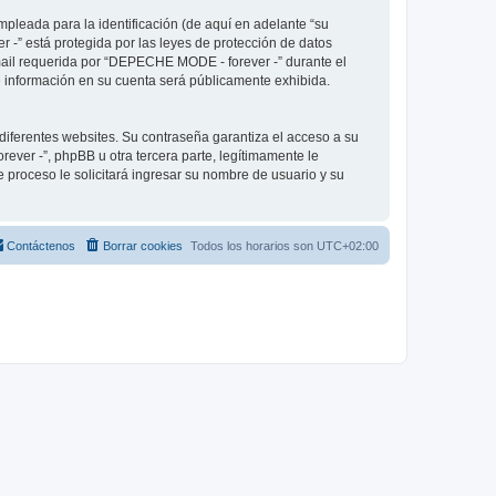
pleada para la identificación (de aquí en adelante “su
 -” está protegida por las leyes de protección de datos
-mail requerida por “DEPECHE MODE - forever -” durante el
ué información en su cuenta será públicamente exhibida.
diferentes websites. Su contraseña garantiza el acceso a su
er -”, phpBB u otra tercera parte, legítimamente le
e proceso le solicitará ingresar su nombre de usuario y su
Contáctenos
Borrar cookies
Todos los horarios son
UTC+02:00