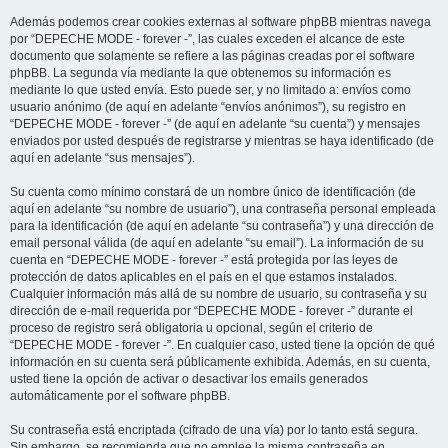
Además podemos crear cookies externas al software phpBB mientras navega
por “DEPECHE MODE - forever -”, las cuales exceden el alcance de este
documento que solamente se refiere a las páginas creadas por el software
phpBB. La segunda vía mediante la que obtenemos su información es
mediante lo que usted envía. Esto puede ser, y no limitado a: envíos como
usuario anónimo (de aquí en adelante “envíos anónimos”), su registro en
“DEPECHE MODE - forever -” (de aquí en adelante “su cuenta”) y mensajes
enviados por usted después de registrarse y mientras se haya identificado (de
aquí en adelante “sus mensajes”).
Su cuenta como mínimo constará de un nombre único de identificación (de
aquí en adelante “su nombre de usuario”), una contraseña personal empleada
para la identificación (de aquí en adelante “su contraseña”) y una dirección de
email personal válida (de aquí en adelante “su email”). La información de su
cuenta en “DEPECHE MODE - forever -” está protegida por las leyes de
protección de datos aplicables en el país en el que estamos instalados.
Cualquier información más allá de su nombre de usuario, su contraseña y su
dirección de e-mail requerida por “DEPECHE MODE - forever -” durante el
proceso de registro será obligatoria u opcional, según el criterio de
“DEPECHE MODE - forever -”. En cualquier caso, usted tiene la opción de qué
información en su cuenta será públicamente exhibida. Además, en su cuenta,
usted tiene la opción de activar o desactivar los emails generados
automáticamente por el software phpBB.
Su contraseña está encriptada (cifrado de una vía) por lo tanto está segura.
Sin embargo, se recomienda que no emplee la misma contraseña en