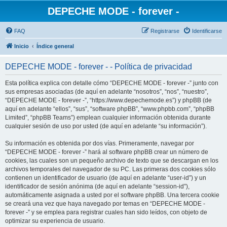
DEPECHE MODE - forever -
FAQ
Registrarse
Identificarse
Inicio
Índice general
DEPECHE MODE - forever - - Política de privacidad
Esta política explica con detalle cómo “DEPECHE MODE - forever -” junto con
sus empresas asociadas (de aquí en adelante “nosotros”, “nos”, “nuestro”,
“DEPECHE MODE - forever -”, “https://www.depechemode.es”) y phpBB (de
aquí en adelante “ellos”, “sus”, “software phpBB”, “www.phpbb.com”, “phpBB
Limited”, “phpBB Teams”) emplean cualquier información obtenida durante
cualquier sesión de uso por usted (de aquí en adelante “su información”).
Su información es obtenida por dos vías. Primeramente, navegar por
“DEPECHE MODE - forever -” hará al software phpBB crear un número de
cookies, las cuales son un pequeño archivo de texto que se descargan en los
archivos temporales del navegador de su PC. Las primeras dos cookies sólo
contienen un identificador de usuario (de aquí en adelante “user-id”) y un
identificador de sesión anónima (de aquí en adelante “session-id”),
automáticamente asignada a usted por el software phpBB. Una tercera cookie
se creará una vez que haya navegado por temas en “DEPECHE MODE -
forever -” y se emplea para registrar cuales han sido leídos, con objeto de
optimizar su experiencia de usuario.