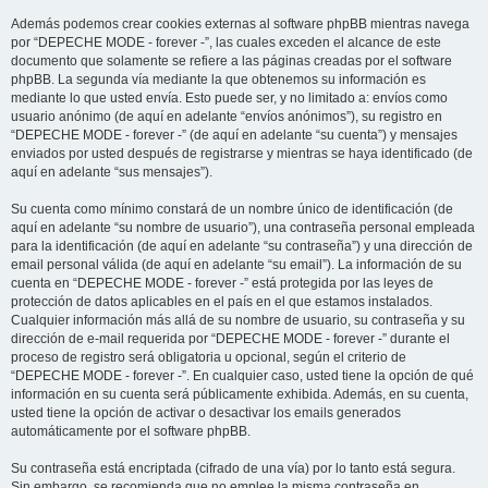
Además podemos crear cookies externas al software phpBB mientras navega
por “DEPECHE MODE - forever -”, las cuales exceden el alcance de este
documento que solamente se refiere a las páginas creadas por el software
phpBB. La segunda vía mediante la que obtenemos su información es
mediante lo que usted envía. Esto puede ser, y no limitado a: envíos como
usuario anónimo (de aquí en adelante “envíos anónimos”), su registro en
“DEPECHE MODE - forever -” (de aquí en adelante “su cuenta”) y mensajes
enviados por usted después de registrarse y mientras se haya identificado (de
aquí en adelante “sus mensajes”).
Su cuenta como mínimo constará de un nombre único de identificación (de
aquí en adelante “su nombre de usuario”), una contraseña personal empleada
para la identificación (de aquí en adelante “su contraseña”) y una dirección de
email personal válida (de aquí en adelante “su email”). La información de su
cuenta en “DEPECHE MODE - forever -” está protegida por las leyes de
protección de datos aplicables en el país en el que estamos instalados.
Cualquier información más allá de su nombre de usuario, su contraseña y su
dirección de e-mail requerida por “DEPECHE MODE - forever -” durante el
proceso de registro será obligatoria u opcional, según el criterio de
“DEPECHE MODE - forever -”. En cualquier caso, usted tiene la opción de qué
información en su cuenta será públicamente exhibida. Además, en su cuenta,
usted tiene la opción de activar o desactivar los emails generados
automáticamente por el software phpBB.
Su contraseña está encriptada (cifrado de una vía) por lo tanto está segura.
Sin embargo, se recomienda que no emplee la misma contraseña en