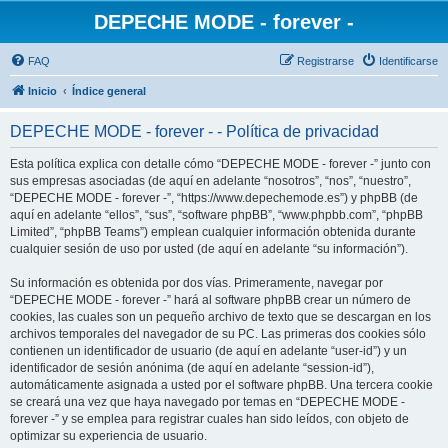
DEPECHE MODE - forever -
FAQ
Registrarse
Identificarse
Inicio
Índice general
DEPECHE MODE - forever - - Política de privacidad
Esta política explica con detalle cómo “DEPECHE MODE - forever -” junto con
sus empresas asociadas (de aquí en adelante “nosotros”, “nos”, “nuestro”,
“DEPECHE MODE - forever -”, “https://www.depechemode.es”) y phpBB (de
aquí en adelante “ellos”, “sus”, “software phpBB”, “www.phpbb.com”, “phpBB
Limited”, “phpBB Teams”) emplean cualquier información obtenida durante
cualquier sesión de uso por usted (de aquí en adelante “su información”).
Su información es obtenida por dos vías. Primeramente, navegar por
“DEPECHE MODE - forever -” hará al software phpBB crear un número de
cookies, las cuales son un pequeño archivo de texto que se descargan en los
archivos temporales del navegador de su PC. Las primeras dos cookies sólo
contienen un identificador de usuario (de aquí en adelante “user-id”) y un
identificador de sesión anónima (de aquí en adelante “session-id”),
automáticamente asignada a usted por el software phpBB. Una tercera cookie
se creará una vez que haya navegado por temas en “DEPECHE MODE -
forever -” y se emplea para registrar cuales han sido leídos, con objeto de
optimizar su experiencia de usuario.