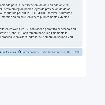
pleada para la identificación (de aquí en adelante “su
 -” está protegida por las leyes de protección de datos
-mail requerida por “DEPECHE MODE - forever -” durante el
ué información en su cuenta será públicamente exhibida.
diferentes websites. Su contraseña garantiza el acceso a su
er -”, phpBB u otra tercera parte, legítimamente le
e proceso le solicitará ingresar su nombre de usuario y su
Contáctenos
Borrar cookies
Todos los horarios son
UTC+02:00