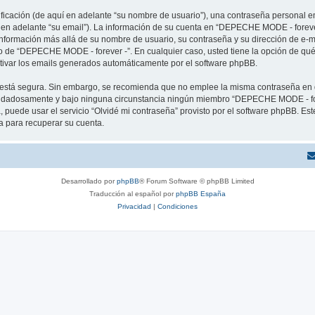
cación (de aquí en adelante “su nombre de usuario”), una contraseña personal em
í en adelante “su email”). La información de su cuenta en “DEPECHE MODE - forever
 información más allá de su nombre de usuario, su contraseña y su dirección de e
erio de “DEPECHE MODE - forever -”. En cualquier caso, usted tiene la opción de q
ctivar los emails generados automáticamente por el software phpBB.
to está segura. Sin embargo, se recomienda que no emplee la misma contraseña en 
idadosamente y bajo ninguna circunstancia ningún miembro “DEPECHE MODE - forev
 puede usar el servicio “Olvidé mi contraseña” provisto por el software phpBB. Est
 para recuperar su cuenta.
Desarrollado por
phpBB
® Forum Software © phpBB Limited
Traducción al español por
phpBB España
Privacidad
|
Condiciones