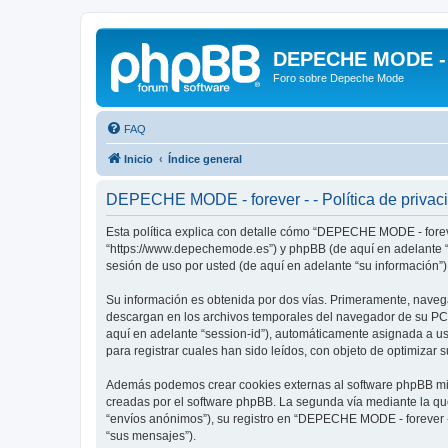
DEPECHE MODE - f
Foro sobre Depeche Mode
FAQ
Inicio
Índice general
DEPECHE MODE - forever - - Política de privac
Esta política explica con detalle cómo “DEPECHE MODE - foreve
“https://www.depechemode.es”) y phpBB (de aquí en adelante “
sesión de uso por usted (de aquí en adelante “su información”)
Su información es obtenida por dos vías. Primeramente, naveg
descargan en los archivos temporales del navegador de su PC. 
aquí en adelante “session-id”), automáticamente asignada a 
para registrar cuales han sido leídos, con objeto de optimizar 
Además podemos crear cookies externas al software phpBB mie
creadas por el software phpBB. La segunda vía mediante la qu
“envíos anónimos”), su registro en “DEPECHE MODE - forever -”
“sus mensajes”).