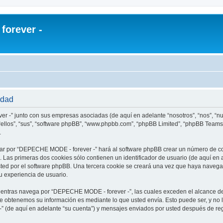
orever -
idad
r -” junto con sus empresas asociadas (de aquí en adelante “nosotros”, “nos”, “
ellos”, “sus”, “software phpBB”, “www.phpbb.com”, “phpBB Limited”, “phpBB Teams
.
ar por “DEPECHE MODE - forever -” hará al software phpBB crear un número de co
Las primeras dos cookies sólo contienen un identificador de usuario (de aquí en a
usted por el software phpBB. Una tercera cookie se creará una vez que haya nav
su experiencia de usuario.
ntras navega por “DEPECHE MODE - forever -”, las cuales exceden el alcance de
e obtenemos su información es mediante lo que usted envía. Esto puede ser, y no 
 (de aquí en adelante “su cuenta”) y mensajes enviados por usted después de regi