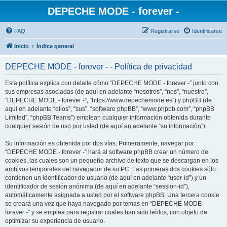
DEPECHE MODE - forever -
FAQ
Registrarse
Identificarse
Inicio
Índice general
DEPECHE MODE - forever - - Política de privacidad
Esta política explica con detalle cómo “DEPECHE MODE - forever -” junto con
sus empresas asociadas (de aquí en adelante “nosotros”, “nos”, “nuestro”,
“DEPECHE MODE - forever -”, “https://www.depechemode.es”) y phpBB (de
aquí en adelante “ellos”, “sus”, “software phpBB”, “www.phpbb.com”, “phpBB
Limited”, “phpBB Teams”) emplean cualquier información obtenida durante
cualquier sesión de uso por usted (de aquí en adelante “su información”).
Su información es obtenida por dos vías. Primeramente, navegar por
“DEPECHE MODE - forever -” hará al software phpBB crear un número de
cookies, las cuales son un pequeño archivo de texto que se descargan en los
archivos temporales del navegador de su PC. Las primeras dos cookies sólo
contienen un identificador de usuario (de aquí en adelante “user-id”) y un
identificador de sesión anónima (de aquí en adelante “session-id”),
automáticamente asignada a usted por el software phpBB. Una tercera cookie
se creará una vez que haya navegado por temas en “DEPECHE MODE -
forever -” y se emplea para registrar cuales han sido leídos, con objeto de
optimizar su experiencia de usuario.