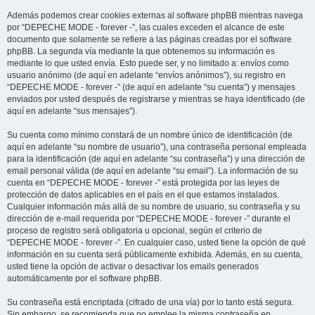
Además podemos crear cookies externas al software phpBB mientras navega
por “DEPECHE MODE - forever -”, las cuales exceden el alcance de este
documento que solamente se refiere a las páginas creadas por el software
phpBB. La segunda vía mediante la que obtenemos su información es
mediante lo que usted envía. Esto puede ser, y no limitado a: envíos como
usuario anónimo (de aquí en adelante “envíos anónimos”), su registro en
“DEPECHE MODE - forever -” (de aquí en adelante “su cuenta”) y mensajes
enviados por usted después de registrarse y mientras se haya identificado (de
aquí en adelante “sus mensajes”).
Su cuenta como mínimo constará de un nombre único de identificación (de
aquí en adelante “su nombre de usuario”), una contraseña personal empleada
para la identificación (de aquí en adelante “su contraseña”) y una dirección de
email personal válida (de aquí en adelante “su email”). La información de su
cuenta en “DEPECHE MODE - forever -” está protegida por las leyes de
protección de datos aplicables en el país en el que estamos instalados.
Cualquier información más allá de su nombre de usuario, su contraseña y su
dirección de e-mail requerida por “DEPECHE MODE - forever -” durante el
proceso de registro será obligatoria u opcional, según el criterio de
“DEPECHE MODE - forever -”. En cualquier caso, usted tiene la opción de qué
información en su cuenta será públicamente exhibida. Además, en su cuenta,
usted tiene la opción de activar o desactivar los emails generados
automáticamente por el software phpBB.
Su contraseña está encriptada (cifrado de una vía) por lo tanto está segura.
Sin embargo, se recomienda que no emplee la misma contraseña en