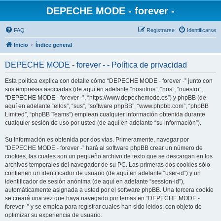
DEPECHE MODE - forever -
FAQ
Registrarse
Identificarse
Inicio
Índice general
DEPECHE MODE - forever - - Política de privacidad
Esta política explica con detalle cómo “DEPECHE MODE - forever -” junto con
sus empresas asociadas (de aquí en adelante “nosotros”, “nos”, “nuestro”,
“DEPECHE MODE - forever -”, “https://www.depechemode.es”) y phpBB (de
aquí en adelante “ellos”, “sus”, “software phpBB”, “www.phpbb.com”, “phpBB
Limited”, “phpBB Teams”) emplean cualquier información obtenida durante
cualquier sesión de uso por usted (de aquí en adelante “su información”).
Su información es obtenida por dos vías. Primeramente, navegar por
“DEPECHE MODE - forever -” hará al software phpBB crear un número de
cookies, las cuales son un pequeño archivo de texto que se descargan en los
archivos temporales del navegador de su PC. Las primeras dos cookies sólo
contienen un identificador de usuario (de aquí en adelante “user-id”) y un
identificador de sesión anónima (de aquí en adelante “session-id”),
automáticamente asignada a usted por el software phpBB. Una tercera cookie
se creará una vez que haya navegado por temas en “DEPECHE MODE -
forever -” y se emplea para registrar cuales han sido leídos, con objeto de
optimizar su experiencia de usuario.