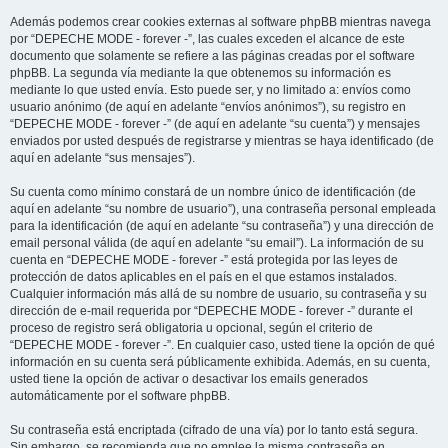
Además podemos crear cookies externas al software phpBB mientras navega
por “DEPECHE MODE - forever -”, las cuales exceden el alcance de este
documento que solamente se refiere a las páginas creadas por el software
phpBB. La segunda vía mediante la que obtenemos su información es
mediante lo que usted envía. Esto puede ser, y no limitado a: envíos como
usuario anónimo (de aquí en adelante “envíos anónimos”), su registro en
“DEPECHE MODE - forever -” (de aquí en adelante “su cuenta”) y mensajes
enviados por usted después de registrarse y mientras se haya identificado (de
aquí en adelante “sus mensajes”).
Su cuenta como mínimo constará de un nombre único de identificación (de
aquí en adelante “su nombre de usuario”), una contraseña personal empleada
para la identificación (de aquí en adelante “su contraseña”) y una dirección de
email personal válida (de aquí en adelante “su email”). La información de su
cuenta en “DEPECHE MODE - forever -” está protegida por las leyes de
protección de datos aplicables en el país en el que estamos instalados.
Cualquier información más allá de su nombre de usuario, su contraseña y su
dirección de e-mail requerida por “DEPECHE MODE - forever -” durante el
proceso de registro será obligatoria u opcional, según el criterio de
“DEPECHE MODE - forever -”. En cualquier caso, usted tiene la opción de qué
información en su cuenta será públicamente exhibida. Además, en su cuenta,
usted tiene la opción de activar o desactivar los emails generados
automáticamente por el software phpBB.
Su contraseña está encriptada (cifrado de una vía) por lo tanto está segura.
Sin embargo, se recomienda que no emplee la misma contraseña en