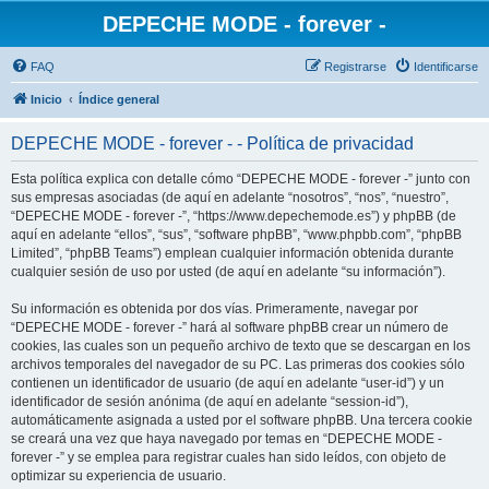
DEPECHE MODE - forever -
FAQ
Registrarse
Identificarse
Inicio
Índice general
DEPECHE MODE - forever - - Política de privacidad
Esta política explica con detalle cómo “DEPECHE MODE - forever -” junto con
sus empresas asociadas (de aquí en adelante “nosotros”, “nos”, “nuestro”,
“DEPECHE MODE - forever -”, “https://www.depechemode.es”) y phpBB (de
aquí en adelante “ellos”, “sus”, “software phpBB”, “www.phpbb.com”, “phpBB
Limited”, “phpBB Teams”) emplean cualquier información obtenida durante
cualquier sesión de uso por usted (de aquí en adelante “su información”).
Su información es obtenida por dos vías. Primeramente, navegar por
“DEPECHE MODE - forever -” hará al software phpBB crear un número de
cookies, las cuales son un pequeño archivo de texto que se descargan en los
archivos temporales del navegador de su PC. Las primeras dos cookies sólo
contienen un identificador de usuario (de aquí en adelante “user-id”) y un
identificador de sesión anónima (de aquí en adelante “session-id”),
automáticamente asignada a usted por el software phpBB. Una tercera cookie
se creará una vez que haya navegado por temas en “DEPECHE MODE -
forever -” y se emplea para registrar cuales han sido leídos, con objeto de
optimizar su experiencia de usuario.