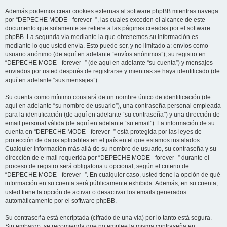
Además podemos crear cookies externas al software phpBB mientras navega
por “DEPECHE MODE - forever -”, las cuales exceden el alcance de este
documento que solamente se refiere a las páginas creadas por el software
phpBB. La segunda vía mediante la que obtenemos su información es
mediante lo que usted envía. Esto puede ser, y no limitado a: envíos como
usuario anónimo (de aquí en adelante “envíos anónimos”), su registro en
“DEPECHE MODE - forever -” (de aquí en adelante “su cuenta”) y mensajes
enviados por usted después de registrarse y mientras se haya identificado (de
aquí en adelante “sus mensajes”).
Su cuenta como mínimo constará de un nombre único de identificación (de
aquí en adelante “su nombre de usuario”), una contraseña personal empleada
para la identificación (de aquí en adelante “su contraseña”) y una dirección de
email personal válida (de aquí en adelante “su email”). La información de su
cuenta en “DEPECHE MODE - forever -” está protegida por las leyes de
protección de datos aplicables en el país en el que estamos instalados.
Cualquier información más allá de su nombre de usuario, su contraseña y su
dirección de e-mail requerida por “DEPECHE MODE - forever -” durante el
proceso de registro será obligatoria u opcional, según el criterio de
“DEPECHE MODE - forever -”. En cualquier caso, usted tiene la opción de qué
información en su cuenta será públicamente exhibida. Además, en su cuenta,
usted tiene la opción de activar o desactivar los emails generados
automáticamente por el software phpBB.
Su contraseña está encriptada (cifrado de una vía) por lo tanto está segura.
Sin embargo, se recomienda que no emplee la misma contraseña en