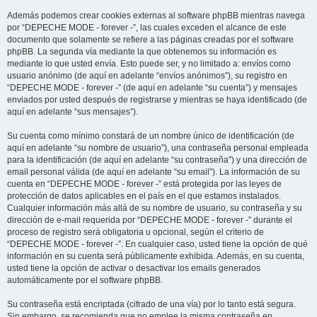
Además podemos crear cookies externas al software phpBB mientras navega
por “DEPECHE MODE - forever -”, las cuales exceden el alcance de este
documento que solamente se refiere a las páginas creadas por el software
phpBB. La segunda vía mediante la que obtenemos su información es
mediante lo que usted envía. Esto puede ser, y no limitado a: envíos como
usuario anónimo (de aquí en adelante “envíos anónimos”), su registro en
“DEPECHE MODE - forever -” (de aquí en adelante “su cuenta”) y mensajes
enviados por usted después de registrarse y mientras se haya identificado (de
aquí en adelante “sus mensajes”).
Su cuenta como mínimo constará de un nombre único de identificación (de
aquí en adelante “su nombre de usuario”), una contraseña personal empleada
para la identificación (de aquí en adelante “su contraseña”) y una dirección de
email personal válida (de aquí en adelante “su email”). La información de su
cuenta en “DEPECHE MODE - forever -” está protegida por las leyes de
protección de datos aplicables en el país en el que estamos instalados.
Cualquier información más allá de su nombre de usuario, su contraseña y su
dirección de e-mail requerida por “DEPECHE MODE - forever -” durante el
proceso de registro será obligatoria u opcional, según el criterio de
“DEPECHE MODE - forever -”. En cualquier caso, usted tiene la opción de qué
información en su cuenta será públicamente exhibida. Además, en su cuenta,
usted tiene la opción de activar o desactivar los emails generados
automáticamente por el software phpBB.
Su contraseña está encriptada (cifrado de una vía) por lo tanto está segura.
Sin embargo, se recomienda que no emplee la misma contraseña en