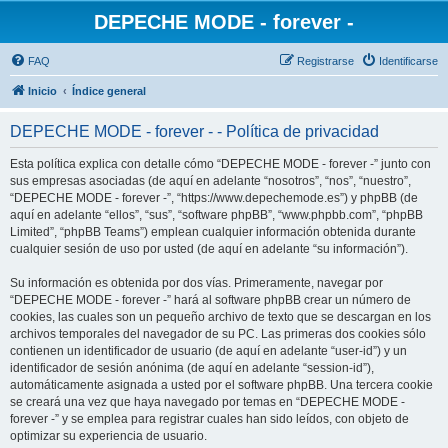
DEPECHE MODE - forever -
FAQ
Registrarse
Identificarse
Inicio
Índice general
DEPECHE MODE - forever - - Política de privacidad
Esta política explica con detalle cómo “DEPECHE MODE - forever -” junto con
sus empresas asociadas (de aquí en adelante “nosotros”, “nos”, “nuestro”,
“DEPECHE MODE - forever -”, “https://www.depechemode.es”) y phpBB (de
aquí en adelante “ellos”, “sus”, “software phpBB”, “www.phpbb.com”, “phpBB
Limited”, “phpBB Teams”) emplean cualquier información obtenida durante
cualquier sesión de uso por usted (de aquí en adelante “su información”).
Su información es obtenida por dos vías. Primeramente, navegar por
“DEPECHE MODE - forever -” hará al software phpBB crear un número de
cookies, las cuales son un pequeño archivo de texto que se descargan en los
archivos temporales del navegador de su PC. Las primeras dos cookies sólo
contienen un identificador de usuario (de aquí en adelante “user-id”) y un
identificador de sesión anónima (de aquí en adelante “session-id”),
automáticamente asignada a usted por el software phpBB. Una tercera cookie
se creará una vez que haya navegado por temas en “DEPECHE MODE -
forever -” y se emplea para registrar cuales han sido leídos, con objeto de
optimizar su experiencia de usuario.