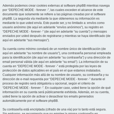
Además podemos crear cookies externas al software phpBB mientras navega
por “DEPECHE MODE - forever -”, las cuales exceden el alcance de este
documento que solamente se refiere a las páginas creadas por el software
phpBB. La segunda vía mediante la que obtenemos su información es
mediante lo que usted envía. Esto puede ser, y no limitado a: envíos como
usuario anónimo (de aquí en adelante “envíos anónimos”), su registro en
“DEPECHE MODE - forever -” (de aquí en adelante “su cuenta”) y mensajes
enviados por usted después de registrarse y mientras se haya identificado (de
aquí en adelante “sus mensajes”).
Su cuenta como mínimo constará de un nombre único de identificación (de
aquí en adelante “su nombre de usuario”), una contraseña personal empleada
para la identificación (de aquí en adelante “su contraseña”) y una dirección de
email personal válida (de aquí en adelante “su email”). La información de su
cuenta en “DEPECHE MODE - forever -” está protegida por las leyes de
protección de datos aplicables en el país en el que estamos instalados.
Cualquier información más allá de su nombre de usuario, su contraseña y su
dirección de e-mail requerida por “DEPECHE MODE - forever -” durante el
proceso de registro será obligatoria u opcional, según el criterio de
“DEPECHE MODE - forever -”. En cualquier caso, usted tiene la opción de qué
información en su cuenta será públicamente exhibida. Además, en su cuenta,
usted tiene la opción de activar o desactivar los emails generados
automáticamente por el software phpBB.
Su contraseña está encriptada (cifrado de una vía) por lo tanto está segura.
Sin embargo, se recomienda que no emplee la misma contraseña en