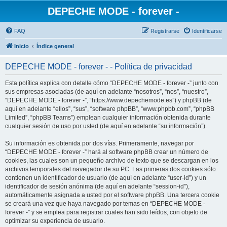
DEPECHE MODE - forever -
FAQ
Registrarse
Identificarse
Inicio
Índice general
DEPECHE MODE - forever - - Política de privacidad
Esta política explica con detalle cómo “DEPECHE MODE - forever -” junto con
sus empresas asociadas (de aquí en adelante “nosotros”, “nos”, “nuestro”,
“DEPECHE MODE - forever -”, “https://www.depechemode.es”) y phpBB (de
aquí en adelante “ellos”, “sus”, “software phpBB”, “www.phpbb.com”, “phpBB
Limited”, “phpBB Teams”) emplean cualquier información obtenida durante
cualquier sesión de uso por usted (de aquí en adelante “su información”).
Su información es obtenida por dos vías. Primeramente, navegar por
“DEPECHE MODE - forever -” hará al software phpBB crear un número de
cookies, las cuales son un pequeño archivo de texto que se descargan en los
archivos temporales del navegador de su PC. Las primeras dos cookies sólo
contienen un identificador de usuario (de aquí en adelante “user-id”) y un
identificador de sesión anónima (de aquí en adelante “session-id”),
automáticamente asignada a usted por el software phpBB. Una tercera cookie
se creará una vez que haya navegado por temas en “DEPECHE MODE -
forever -” y se emplea para registrar cuales han sido leídos, con objeto de
optimizar su experiencia de usuario.