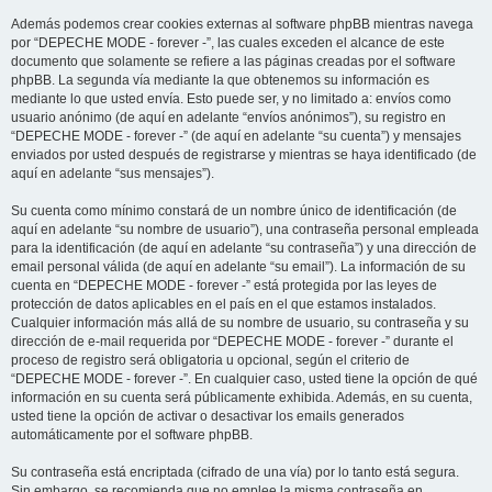
Además podemos crear cookies externas al software phpBB mientras navega
por “DEPECHE MODE - forever -”, las cuales exceden el alcance de este
documento que solamente se refiere a las páginas creadas por el software
phpBB. La segunda vía mediante la que obtenemos su información es
mediante lo que usted envía. Esto puede ser, y no limitado a: envíos como
usuario anónimo (de aquí en adelante “envíos anónimos”), su registro en
“DEPECHE MODE - forever -” (de aquí en adelante “su cuenta”) y mensajes
enviados por usted después de registrarse y mientras se haya identificado (de
aquí en adelante “sus mensajes”).
Su cuenta como mínimo constará de un nombre único de identificación (de
aquí en adelante “su nombre de usuario”), una contraseña personal empleada
para la identificación (de aquí en adelante “su contraseña”) y una dirección de
email personal válida (de aquí en adelante “su email”). La información de su
cuenta en “DEPECHE MODE - forever -” está protegida por las leyes de
protección de datos aplicables en el país en el que estamos instalados.
Cualquier información más allá de su nombre de usuario, su contraseña y su
dirección de e-mail requerida por “DEPECHE MODE - forever -” durante el
proceso de registro será obligatoria u opcional, según el criterio de
“DEPECHE MODE - forever -”. En cualquier caso, usted tiene la opción de qué
información en su cuenta será públicamente exhibida. Además, en su cuenta,
usted tiene la opción de activar o desactivar los emails generados
automáticamente por el software phpBB.
Su contraseña está encriptada (cifrado de una vía) por lo tanto está segura.
Sin embargo, se recomienda que no emplee la misma contraseña en