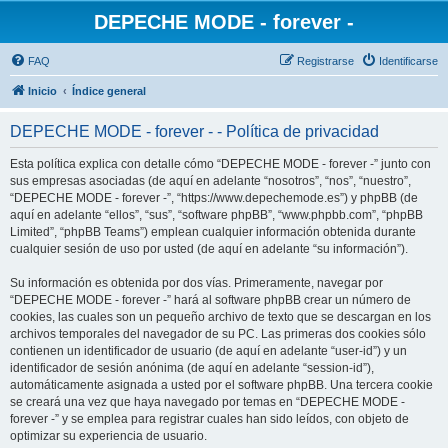
DEPECHE MODE - forever -
FAQ
Registrarse
Identificarse
Inicio
Índice general
DEPECHE MODE - forever - - Política de privacidad
Esta política explica con detalle cómo “DEPECHE MODE - forever -” junto con
sus empresas asociadas (de aquí en adelante “nosotros”, “nos”, “nuestro”,
“DEPECHE MODE - forever -”, “https://www.depechemode.es”) y phpBB (de
aquí en adelante “ellos”, “sus”, “software phpBB”, “www.phpbb.com”, “phpBB
Limited”, “phpBB Teams”) emplean cualquier información obtenida durante
cualquier sesión de uso por usted (de aquí en adelante “su información”).
Su información es obtenida por dos vías. Primeramente, navegar por
“DEPECHE MODE - forever -” hará al software phpBB crear un número de
cookies, las cuales son un pequeño archivo de texto que se descargan en los
archivos temporales del navegador de su PC. Las primeras dos cookies sólo
contienen un identificador de usuario (de aquí en adelante “user-id”) y un
identificador de sesión anónima (de aquí en adelante “session-id”),
automáticamente asignada a usted por el software phpBB. Una tercera cookie
se creará una vez que haya navegado por temas en “DEPECHE MODE -
forever -” y se emplea para registrar cuales han sido leídos, con objeto de
optimizar su experiencia de usuario.