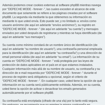
Además podemos crear cookies externas al software phpBB mientras navega
por “DEPECHE MODE - forever -”, las cuales exceden el alcance de este
documento que solamente se refiere a las páginas creadas por el software
phpBB. La segunda vía mediante la que obtenemos su información es
mediante lo que usted envía. Esto puede ser, y no limitado a: envíos como
usuario anónimo (de aquí en adelante “envíos anónimos”), su registro en
“DEPECHE MODE - forever -” (de aquí en adelante “su cuenta”) y mensajes
enviados por usted después de registrarse y mientras se haya identificado (de
aquí en adelante “sus mensajes”).
Su cuenta como mínimo constará de un nombre único de identificación (de
aquí en adelante “su nombre de usuario”), una contraseña personal empleada
para la identificación (de aquí en adelante “su contraseña”) y una dirección de
email personal válida (de aquí en adelante “su email”). La información de su
cuenta en “DEPECHE MODE - forever -” está protegida por las leyes de
protección de datos aplicables en el país en el que estamos instalados.
Cualquier información más allá de su nombre de usuario, su contraseña y su
dirección de e-mail requerida por “DEPECHE MODE - forever -” durante el
proceso de registro será obligatoria u opcional, según el criterio de
“DEPECHE MODE - forever -”. En cualquier caso, usted tiene la opción de qué
información en su cuenta será públicamente exhibida. Además, en su cuenta,
usted tiene la opción de activar o desactivar los emails generados
automáticamente por el software phpBB.
Su contraseña está encriptada (cifrado de una vía) por lo tanto está segura.
Sin embargo, se recomienda que no emplee la misma contraseña en