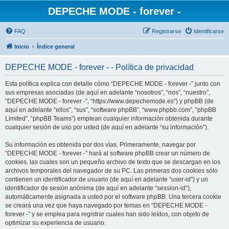
DEPECHE MODE - forever -
FAQ
Registrarse
Identificarse
Inicio
Índice general
DEPECHE MODE - forever - - Política de privacidad
Esta política explica con detalle cómo “DEPECHE MODE - forever -” junto con
sus empresas asociadas (de aquí en adelante “nosotros”, “nos”, “nuestro”,
“DEPECHE MODE - forever -”, “https://www.depechemode.es”) y phpBB (de
aquí en adelante “ellos”, “sus”, “software phpBB”, “www.phpbb.com”, “phpBB
Limited”, “phpBB Teams”) emplean cualquier información obtenida durante
cualquier sesión de uso por usted (de aquí en adelante “su información”).
Su información es obtenida por dos vías. Primeramente, navegar por
“DEPECHE MODE - forever -” hará al software phpBB crear un número de
cookies, las cuales son un pequeño archivo de texto que se descargan en los
archivos temporales del navegador de su PC. Las primeras dos cookies sólo
contienen un identificador de usuario (de aquí en adelante “user-id”) y un
identificador de sesión anónima (de aquí en adelante “session-id”),
automáticamente asignada a usted por el software phpBB. Una tercera cookie
se creará una vez que haya navegado por temas en “DEPECHE MODE -
forever -” y se emplea para registrar cuales han sido leídos, con objeto de
optimizar su experiencia de usuario.