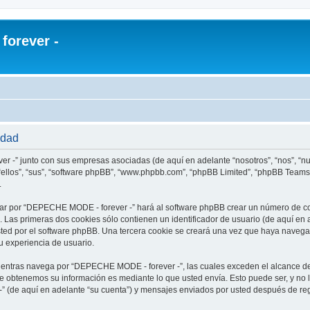
orever -
idad
r -” junto con sus empresas asociadas (de aquí en adelante “nosotros”, “nos”, “
ellos”, “sus”, “software phpBB”, “www.phpbb.com”, “phpBB Limited”, “phpBB Teams
.
ar por “DEPECHE MODE - forever -” hará al software phpBB crear un número de co
Las primeras dos cookies sólo contienen un identificador de usuario (de aquí en a
usted por el software phpBB. Una tercera cookie se creará una vez que haya nav
su experiencia de usuario.
ntras navega por “DEPECHE MODE - forever -”, las cuales exceden el alcance de
e obtenemos su información es mediante lo que usted envía. Esto puede ser, y no 
 (de aquí en adelante “su cuenta”) y mensajes enviados por usted después de regi