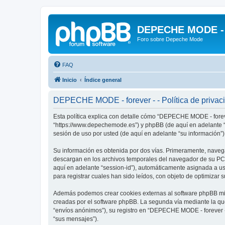
DEPECHE MODE - f
Foro sobre Depeche Mode
FAQ
Inicio
Índice general
DEPECHE MODE - forever - - Política de privac
Esta política explica con detalle cómo “DEPECHE MODE - foreve
“https://www.depechemode.es”) y phpBB (de aquí en adelante “
sesión de uso por usted (de aquí en adelante “su información”)
Su información es obtenida por dos vías. Primeramente, naveg
descargan en los archivos temporales del navegador de su PC. 
aquí en adelante “session-id”), automáticamente asignada a 
para registrar cuales han sido leídos, con objeto de optimizar 
Además podemos crear cookies externas al software phpBB mie
creadas por el software phpBB. La segunda vía mediante la qu
“envíos anónimos”), su registro en “DEPECHE MODE - forever -”
“sus mensajes”).