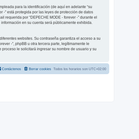
pleada para la identificación (de aquí en adelante “su
 -” está protegida por las leyes de protección de datos
-mail requerida por “DEPECHE MODE - forever -” durante el
ué información en su cuenta será públicamente exhibida.
diferentes websites. Su contraseña garantiza el acceso a su
er -”, phpBB u otra tercera parte, legítimamente le
e proceso le solicitará ingresar su nombre de usuario y su
Contáctenos
Borrar cookies
Todos los horarios son
UTC+02:00