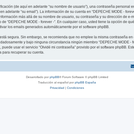
cación (de aquí en adelante “su nombre de usuario”), una contraseña personal em
í en adelante “su email”). La información de su cuenta en “DEPECHE MODE - forever
 información más allá de su nombre de usuario, su contraseña y su dirección de e
erio de “DEPECHE MODE - forever -”. En cualquier caso, usted tiene la opción de q
ctivar los emails generados automáticamente por el software phpBB.
to está segura. Sin embargo, se recomienda que no emplee la misma contraseña en 
idadosamente y bajo ninguna circunstancia ningún miembro “DEPECHE MODE - forev
 puede usar el servicio “Olvidé mi contraseña” provisto por el software phpBB. Est
 para recuperar su cuenta.
Desarrollado por
phpBB
® Forum Software © phpBB Limited
Traducción al español por
phpBB España
Privacidad
|
Condiciones