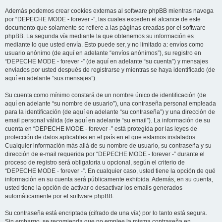
Además podemos crear cookies externas al software phpBB mientras navega
por “DEPECHE MODE - forever -”, las cuales exceden el alcance de este
documento que solamente se refiere a las páginas creadas por el software
phpBB. La segunda vía mediante la que obtenemos su información es
mediante lo que usted envía. Esto puede ser, y no limitado a: envíos como
usuario anónimo (de aquí en adelante “envíos anónimos”), su registro en
“DEPECHE MODE - forever -” (de aquí en adelante “su cuenta”) y mensajes
enviados por usted después de registrarse y mientras se haya identificado (de
aquí en adelante “sus mensajes”).
Su cuenta como mínimo constará de un nombre único de identificación (de
aquí en adelante “su nombre de usuario”), una contraseña personal empleada
para la identificación (de aquí en adelante “su contraseña”) y una dirección de
email personal válida (de aquí en adelante “su email”). La información de su
cuenta en “DEPECHE MODE - forever -” está protegida por las leyes de
protección de datos aplicables en el país en el que estamos instalados.
Cualquier información más allá de su nombre de usuario, su contraseña y su
dirección de e-mail requerida por “DEPECHE MODE - forever -” durante el
proceso de registro será obligatoria u opcional, según el criterio de
“DEPECHE MODE - forever -”. En cualquier caso, usted tiene la opción de qué
información en su cuenta será públicamente exhibida. Además, en su cuenta,
usted tiene la opción de activar o desactivar los emails generados
automáticamente por el software phpBB.
Su contraseña está encriptada (cifrado de una vía) por lo tanto está segura.
Sin embargo, se recomienda que no emplee la misma contraseña en