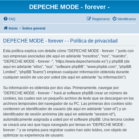
DEPECHE MODE - forever -
FAQ
Registrarse
Identificarse
Inicio
Índice general
DEPECHE MODE - forever - - Política de privacidad
Esta política explica con detalle cómo “DEPECHE MODE - forever -” junto con
sus empresas asociadas (de aquí en adelante “nosotros”, “nos”, “nuestro”,
“DEPECHE MODE - forever -”, “https://www.depechemode.es”) y phpBB (de
aquí en adelante “ellos”, “sus”, “software phpBB”, “www.phpbb.com”, “phpBB
Limited”, “phpBB Teams”) emplean cualquier información obtenida durante
cualquier sesión de uso por usted (de aquí en adelante “su información”).
Su información es obtenida por dos vías. Primeramente, navegar por
“DEPECHE MODE - forever -” hará al software phpBB crear un número de
cookies, las cuales son un pequeño archivo de texto que se descargan en los
archivos temporales del navegador de su PC. Las primeras dos cookies sólo
contienen un identificador de usuario (de aquí en adelante “user-id”) y un
identificador de sesión anónima (de aquí en adelante “session-id”),
automáticamente asignada a usted por el software phpBB. Una tercera cookie
se creará una vez que haya navegado por temas en “DEPECHE MODE -
forever -” y se emplea para registrar cuales han sido leídos, con objeto de
optimizar su experiencia de usuario.