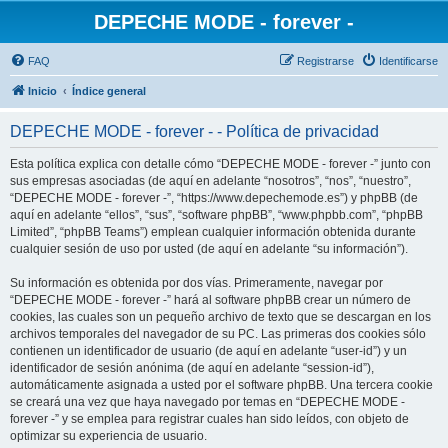
DEPECHE MODE - forever -
FAQ
Registrarse
Identificarse
Inicio
Índice general
DEPECHE MODE - forever - - Política de privacidad
Esta política explica con detalle cómo “DEPECHE MODE - forever -” junto con
sus empresas asociadas (de aquí en adelante “nosotros”, “nos”, “nuestro”,
“DEPECHE MODE - forever -”, “https://www.depechemode.es”) y phpBB (de
aquí en adelante “ellos”, “sus”, “software phpBB”, “www.phpbb.com”, “phpBB
Limited”, “phpBB Teams”) emplean cualquier información obtenida durante
cualquier sesión de uso por usted (de aquí en adelante “su información”).
Su información es obtenida por dos vías. Primeramente, navegar por
“DEPECHE MODE - forever -” hará al software phpBB crear un número de
cookies, las cuales son un pequeño archivo de texto que se descargan en los
archivos temporales del navegador de su PC. Las primeras dos cookies sólo
contienen un identificador de usuario (de aquí en adelante “user-id”) y un
identificador de sesión anónima (de aquí en adelante “session-id”),
automáticamente asignada a usted por el software phpBB. Una tercera cookie
se creará una vez que haya navegado por temas en “DEPECHE MODE -
forever -” y se emplea para registrar cuales han sido leídos, con objeto de
optimizar su experiencia de usuario.