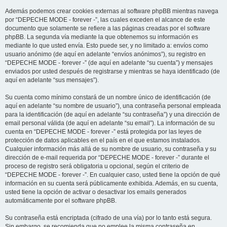
Además podemos crear cookies externas al software phpBB mientras navega
por “DEPECHE MODE - forever -”, las cuales exceden el alcance de este
documento que solamente se refiere a las páginas creadas por el software
phpBB. La segunda vía mediante la que obtenemos su información es
mediante lo que usted envía. Esto puede ser, y no limitado a: envíos como
usuario anónimo (de aquí en adelante “envíos anónimos”), su registro en
“DEPECHE MODE - forever -” (de aquí en adelante “su cuenta”) y mensajes
enviados por usted después de registrarse y mientras se haya identificado (de
aquí en adelante “sus mensajes”).
Su cuenta como mínimo constará de un nombre único de identificación (de
aquí en adelante “su nombre de usuario”), una contraseña personal empleada
para la identificación (de aquí en adelante “su contraseña”) y una dirección de
email personal válida (de aquí en adelante “su email”). La información de su
cuenta en “DEPECHE MODE - forever -” está protegida por las leyes de
protección de datos aplicables en el país en el que estamos instalados.
Cualquier información más allá de su nombre de usuario, su contraseña y su
dirección de e-mail requerida por “DEPECHE MODE - forever -” durante el
proceso de registro será obligatoria u opcional, según el criterio de
“DEPECHE MODE - forever -”. En cualquier caso, usted tiene la opción de qué
información en su cuenta será públicamente exhibida. Además, en su cuenta,
usted tiene la opción de activar o desactivar los emails generados
automáticamente por el software phpBB.
Su contraseña está encriptada (cifrado de una vía) por lo tanto está segura.
Sin embargo, se recomienda que no emplee la misma contraseña en