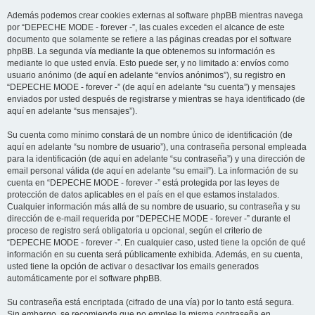
Además podemos crear cookies externas al software phpBB mientras navega
por “DEPECHE MODE - forever -”, las cuales exceden el alcance de este
documento que solamente se refiere a las páginas creadas por el software
phpBB. La segunda vía mediante la que obtenemos su información es
mediante lo que usted envía. Esto puede ser, y no limitado a: envíos como
usuario anónimo (de aquí en adelante “envíos anónimos”), su registro en
“DEPECHE MODE - forever -” (de aquí en adelante “su cuenta”) y mensajes
enviados por usted después de registrarse y mientras se haya identificado (de
aquí en adelante “sus mensajes”).
Su cuenta como mínimo constará de un nombre único de identificación (de
aquí en adelante “su nombre de usuario”), una contraseña personal empleada
para la identificación (de aquí en adelante “su contraseña”) y una dirección de
email personal válida (de aquí en adelante “su email”). La información de su
cuenta en “DEPECHE MODE - forever -” está protegida por las leyes de
protección de datos aplicables en el país en el que estamos instalados.
Cualquier información más allá de su nombre de usuario, su contraseña y su
dirección de e-mail requerida por “DEPECHE MODE - forever -” durante el
proceso de registro será obligatoria u opcional, según el criterio de
“DEPECHE MODE - forever -”. En cualquier caso, usted tiene la opción de qué
información en su cuenta será públicamente exhibida. Además, en su cuenta,
usted tiene la opción de activar o desactivar los emails generados
automáticamente por el software phpBB.
Su contraseña está encriptada (cifrado de una vía) por lo tanto está segura.
Sin embargo, se recomienda que no emplee la misma contraseña en