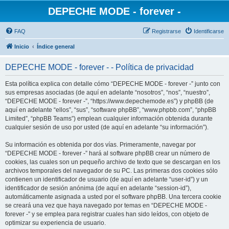
DEPECHE MODE - forever -
FAQ
Registrarse
Identificarse
Inicio
Índice general
DEPECHE MODE - forever - - Política de privacidad
Esta política explica con detalle cómo “DEPECHE MODE - forever -” junto con
sus empresas asociadas (de aquí en adelante “nosotros”, “nos”, “nuestro”,
“DEPECHE MODE - forever -”, “https://www.depechemode.es”) y phpBB (de
aquí en adelante “ellos”, “sus”, “software phpBB”, “www.phpbb.com”, “phpBB
Limited”, “phpBB Teams”) emplean cualquier información obtenida durante
cualquier sesión de uso por usted (de aquí en adelante “su información”).
Su información es obtenida por dos vías. Primeramente, navegar por
“DEPECHE MODE - forever -” hará al software phpBB crear un número de
cookies, las cuales son un pequeño archivo de texto que se descargan en los
archivos temporales del navegador de su PC. Las primeras dos cookies sólo
contienen un identificador de usuario (de aquí en adelante “user-id”) y un
identificador de sesión anónima (de aquí en adelante “session-id”),
automáticamente asignada a usted por el software phpBB. Una tercera cookie
se creará una vez que haya navegado por temas en “DEPECHE MODE -
forever -” y se emplea para registrar cuales han sido leídos, con objeto de
optimizar su experiencia de usuario.