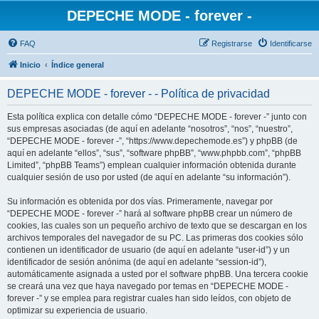
DEPECHE MODE - forever -
FAQ
Registrarse
Identificarse
Inicio
Índice general
DEPECHE MODE - forever - - Política de privacidad
Esta política explica con detalle cómo “DEPECHE MODE - forever -” junto con
sus empresas asociadas (de aquí en adelante “nosotros”, “nos”, “nuestro”,
“DEPECHE MODE - forever -”, “https://www.depechemode.es”) y phpBB (de
aquí en adelante “ellos”, “sus”, “software phpBB”, “www.phpbb.com”, “phpBB
Limited”, “phpBB Teams”) emplean cualquier información obtenida durante
cualquier sesión de uso por usted (de aquí en adelante “su información”).
Su información es obtenida por dos vías. Primeramente, navegar por
“DEPECHE MODE - forever -” hará al software phpBB crear un número de
cookies, las cuales son un pequeño archivo de texto que se descargan en los
archivos temporales del navegador de su PC. Las primeras dos cookies sólo
contienen un identificador de usuario (de aquí en adelante “user-id”) y un
identificador de sesión anónima (de aquí en adelante “session-id”),
automáticamente asignada a usted por el software phpBB. Una tercera cookie
se creará una vez que haya navegado por temas en “DEPECHE MODE -
forever -” y se emplea para registrar cuales han sido leídos, con objeto de
optimizar su experiencia de usuario.