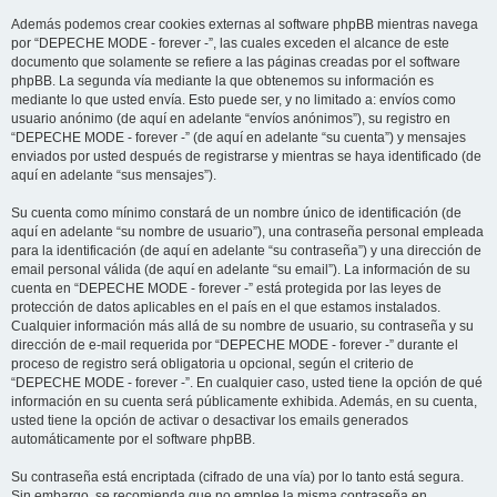
Además podemos crear cookies externas al software phpBB mientras navega
por “DEPECHE MODE - forever -”, las cuales exceden el alcance de este
documento que solamente se refiere a las páginas creadas por el software
phpBB. La segunda vía mediante la que obtenemos su información es
mediante lo que usted envía. Esto puede ser, y no limitado a: envíos como
usuario anónimo (de aquí en adelante “envíos anónimos”), su registro en
“DEPECHE MODE - forever -” (de aquí en adelante “su cuenta”) y mensajes
enviados por usted después de registrarse y mientras se haya identificado (de
aquí en adelante “sus mensajes”).
Su cuenta como mínimo constará de un nombre único de identificación (de
aquí en adelante “su nombre de usuario”), una contraseña personal empleada
para la identificación (de aquí en adelante “su contraseña”) y una dirección de
email personal válida (de aquí en adelante “su email”). La información de su
cuenta en “DEPECHE MODE - forever -” está protegida por las leyes de
protección de datos aplicables en el país en el que estamos instalados.
Cualquier información más allá de su nombre de usuario, su contraseña y su
dirección de e-mail requerida por “DEPECHE MODE - forever -” durante el
proceso de registro será obligatoria u opcional, según el criterio de
“DEPECHE MODE - forever -”. En cualquier caso, usted tiene la opción de qué
información en su cuenta será públicamente exhibida. Además, en su cuenta,
usted tiene la opción de activar o desactivar los emails generados
automáticamente por el software phpBB.
Su contraseña está encriptada (cifrado de una vía) por lo tanto está segura.
Sin embargo, se recomienda que no emplee la misma contraseña en