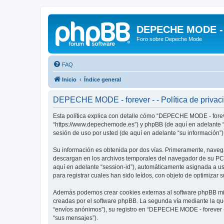
DEPECHE MODE - f
Foro sobre Depeche Mode
FAQ
Inicio
Índice general
DEPECHE MODE - forever - - Política de privac
Esta política explica con detalle cómo “DEPECHE MODE - foreve
“https://www.depechemode.es”) y phpBB (de aquí en adelante “
sesión de uso por usted (de aquí en adelante “su información”)
Su información es obtenida por dos vías. Primeramente, naveg
descargan en los archivos temporales del navegador de su PC. 
aquí en adelante “session-id”), automáticamente asignada a 
para registrar cuales han sido leídos, con objeto de optimizar 
Además podemos crear cookies externas al software phpBB mie
creadas por el software phpBB. La segunda vía mediante la qu
“envíos anónimos”), su registro en “DEPECHE MODE - forever -”
“sus mensajes”).