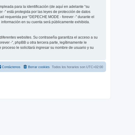
pleada para la identificación (de aquí en adelante “su
 -” está protegida por las leyes de protección de datos
-mail requerida por “DEPECHE MODE - forever -” durante el
ué información en su cuenta será públicamente exhibida.
diferentes websites. Su contraseña garantiza el acceso a su
er -”, phpBB u otra tercera parte, legítimamente le
e proceso le solicitará ingresar su nombre de usuario y su
Contáctenos
Borrar cookies
Todos los horarios son
UTC+02:00