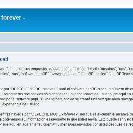
orever -
idad
r -” junto con sus empresas asociadas (de aquí en adelante “nosotros”, “nos”, “
ellos”, “sus”, “software phpBB”, “www.phpbb.com”, “phpBB Limited”, “phpBB Teams
.
ar por “DEPECHE MODE - forever -” hará al software phpBB crear un número de co
Las primeras dos cookies sólo contienen un identificador de usuario (de aquí en a
usted por el software phpBB. Una tercera cookie se creará una vez que haya nav
su experiencia de usuario.
ntras navega por “DEPECHE MODE - forever -”, las cuales exceden el alcance de
e obtenemos su información es mediante lo que usted envía. Esto puede ser, y no 
 (de aquí en adelante “su cuenta”) y mensajes enviados por usted después de regi