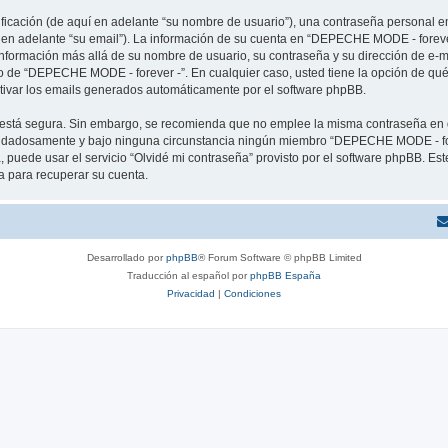
cación (de aquí en adelante “su nombre de usuario”), una contraseña personal em
í en adelante “su email”). La información de su cuenta en “DEPECHE MODE - forever
 información más allá de su nombre de usuario, su contraseña y su dirección de e
erio de “DEPECHE MODE - forever -”. En cualquier caso, usted tiene la opción de q
ctivar los emails generados automáticamente por el software phpBB.
to está segura. Sin embargo, se recomienda que no emplee la misma contraseña en 
idadosamente y bajo ninguna circunstancia ningún miembro “DEPECHE MODE - forev
 puede usar el servicio “Olvidé mi contraseña” provisto por el software phpBB. Est
 para recuperar su cuenta.
Desarrollado por
phpBB
® Forum Software © phpBB Limited
Traducción al español por
phpBB España
Privacidad
|
Condiciones