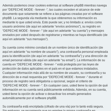
Además podemos crear cookies externas al software phpBB mientras navega
por “DEPECHE MODE - forever -”, las cuales exceden el alcance de este
documento que solamente se refiere a las páginas creadas por el software
phpBB. La segunda vía mediante la que obtenemos su información es
mediante lo que usted envía. Esto puede ser, y no limitado a: envíos como
usuario anónimo (de aquí en adelante “envíos anónimos”), su registro en
“DEPECHE MODE - forever -” (de aquí en adelante “su cuenta”) y mensajes
enviados por usted después de registrarse y mientras se haya identificado (de
aquí en adelante “sus mensajes”).
Su cuenta como mínimo constará de un nombre único de identificación (de
aquí en adelante “su nombre de usuario”), una contraseña personal empleada
para la identificación (de aquí en adelante “su contraseña”) y una dirección de
email personal válida (de aquí en adelante “su email”). La información de su
cuenta en “DEPECHE MODE - forever -” está protegida por las leyes de
protección de datos aplicables en el país en el que estamos instalados.
Cualquier información más allá de su nombre de usuario, su contraseña y su
dirección de e-mail requerida por “DEPECHE MODE - forever -” durante el
proceso de registro será obligatoria u opcional, según el criterio de
“DEPECHE MODE - forever -”. En cualquier caso, usted tiene la opción de qué
información en su cuenta será públicamente exhibida. Además, en su cuenta,
usted tiene la opción de activar o desactivar los emails generados
automáticamente por el software phpBB.
Su contraseña está encriptada (cifrado de una vía) por lo tanto está segura.
Sin embargo, se recomienda que no emplee la misma contraseña en