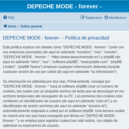
DEPECHE MODE - forever -
FAQ
Registrarse
Identificarse
Inicio
Índice general
DEPECHE MODE - forever - - Política de privacidad
Esta política explica con detalle cómo “DEPECHE MODE - forever -” junto con
sus empresas asociadas (de aquí en adelante “nosotros”, “nos”, “nuestro”,
“DEPECHE MODE - forever -”, “https://www.depechemode.es”) y phpBB (de
aquí en adelante “ellos”, “sus”, “software phpBB”, “www.phpbb.com”, “phpBB
Limited”, “phpBB Teams”) emplean cualquier información obtenida durante
cualquier sesión de uso por usted (de aquí en adelante “su información”).
Su información es obtenida por dos vías. Primeramente, navegar por
“DEPECHE MODE - forever -” hará al software phpBB crear un número de
cookies, las cuales son un pequeño archivo de texto que se descargan en los
archivos temporales del navegador de su PC. Las primeras dos cookies sólo
contienen un identificador de usuario (de aquí en adelante “user-id”) y un
identificador de sesión anónima (de aquí en adelante “session-id”),
automáticamente asignada a usted por el software phpBB. Una tercera cookie
se creará una vez que haya navegado por temas en “DEPECHE MODE -
forever -” y se emplea para registrar cuales han sido leídos, con objeto de
optimizar su experiencia de usuario.