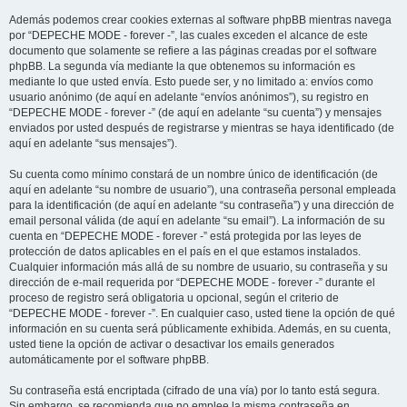
Además podemos crear cookies externas al software phpBB mientras navega
por “DEPECHE MODE - forever -”, las cuales exceden el alcance de este
documento que solamente se refiere a las páginas creadas por el software
phpBB. La segunda vía mediante la que obtenemos su información es
mediante lo que usted envía. Esto puede ser, y no limitado a: envíos como
usuario anónimo (de aquí en adelante “envíos anónimos”), su registro en
“DEPECHE MODE - forever -” (de aquí en adelante “su cuenta”) y mensajes
enviados por usted después de registrarse y mientras se haya identificado (de
aquí en adelante “sus mensajes”).
Su cuenta como mínimo constará de un nombre único de identificación (de
aquí en adelante “su nombre de usuario”), una contraseña personal empleada
para la identificación (de aquí en adelante “su contraseña”) y una dirección de
email personal válida (de aquí en adelante “su email”). La información de su
cuenta en “DEPECHE MODE - forever -” está protegida por las leyes de
protección de datos aplicables en el país en el que estamos instalados.
Cualquier información más allá de su nombre de usuario, su contraseña y su
dirección de e-mail requerida por “DEPECHE MODE - forever -” durante el
proceso de registro será obligatoria u opcional, según el criterio de
“DEPECHE MODE - forever -”. En cualquier caso, usted tiene la opción de qué
información en su cuenta será públicamente exhibida. Además, en su cuenta,
usted tiene la opción de activar o desactivar los emails generados
automáticamente por el software phpBB.
Su contraseña está encriptada (cifrado de una vía) por lo tanto está segura.
Sin embargo, se recomienda que no emplee la misma contraseña en