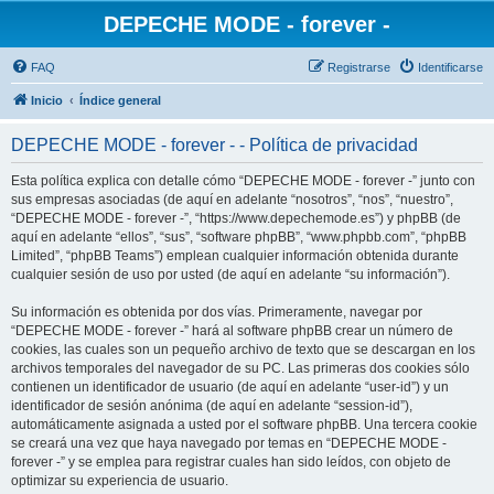
DEPECHE MODE - forever -
FAQ
Registrarse
Identificarse
Inicio
Índice general
DEPECHE MODE - forever - - Política de privacidad
Esta política explica con detalle cómo “DEPECHE MODE - forever -” junto con
sus empresas asociadas (de aquí en adelante “nosotros”, “nos”, “nuestro”,
“DEPECHE MODE - forever -”, “https://www.depechemode.es”) y phpBB (de
aquí en adelante “ellos”, “sus”, “software phpBB”, “www.phpbb.com”, “phpBB
Limited”, “phpBB Teams”) emplean cualquier información obtenida durante
cualquier sesión de uso por usted (de aquí en adelante “su información”).
Su información es obtenida por dos vías. Primeramente, navegar por
“DEPECHE MODE - forever -” hará al software phpBB crear un número de
cookies, las cuales son un pequeño archivo de texto que se descargan en los
archivos temporales del navegador de su PC. Las primeras dos cookies sólo
contienen un identificador de usuario (de aquí en adelante “user-id”) y un
identificador de sesión anónima (de aquí en adelante “session-id”),
automáticamente asignada a usted por el software phpBB. Una tercera cookie
se creará una vez que haya navegado por temas en “DEPECHE MODE -
forever -” y se emplea para registrar cuales han sido leídos, con objeto de
optimizar su experiencia de usuario.