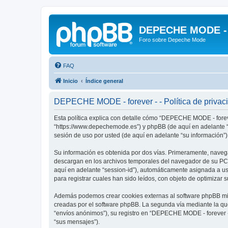
DEPECHE MODE - f
Foro sobre Depeche Mode
FAQ
Inicio
Índice general
DEPECHE MODE - forever - - Política de privac
Esta política explica con detalle cómo “DEPECHE MODE - foreve
“https://www.depechemode.es”) y phpBB (de aquí en adelante “
sesión de uso por usted (de aquí en adelante “su información”)
Su información es obtenida por dos vías. Primeramente, naveg
descargan en los archivos temporales del navegador de su PC. 
aquí en adelante “session-id”), automáticamente asignada a 
para registrar cuales han sido leídos, con objeto de optimizar 
Además podemos crear cookies externas al software phpBB mie
creadas por el software phpBB. La segunda vía mediante la qu
“envíos anónimos”), su registro en “DEPECHE MODE - forever -”
“sus mensajes”).