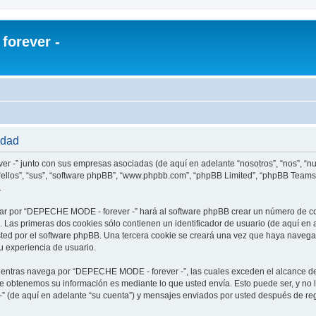
orever -
idad
r -” junto con sus empresas asociadas (de aquí en adelante “nosotros”, “nos”, “
ellos”, “sus”, “software phpBB”, “www.phpbb.com”, “phpBB Limited”, “phpBB Teams
.
ar por “DEPECHE MODE - forever -” hará al software phpBB crear un número de co
Las primeras dos cookies sólo contienen un identificador de usuario (de aquí en a
usted por el software phpBB. Una tercera cookie se creará una vez que haya nav
su experiencia de usuario.
ntras navega por “DEPECHE MODE - forever -”, las cuales exceden el alcance de
e obtenemos su información es mediante lo que usted envía. Esto puede ser, y no 
 (de aquí en adelante “su cuenta”) y mensajes enviados por usted después de regi