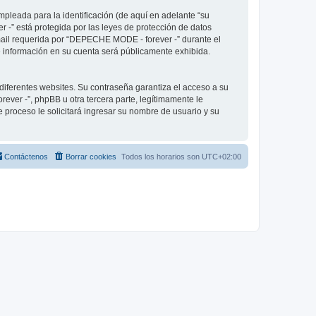
pleada para la identificación (de aquí en adelante “su
 -” está protegida por las leyes de protección de datos
-mail requerida por “DEPECHE MODE - forever -” durante el
ué información en su cuenta será públicamente exhibida.
diferentes websites. Su contraseña garantiza el acceso a su
er -”, phpBB u otra tercera parte, legítimamente le
e proceso le solicitará ingresar su nombre de usuario y su
Contáctenos
Borrar cookies
Todos los horarios son
UTC+02:00