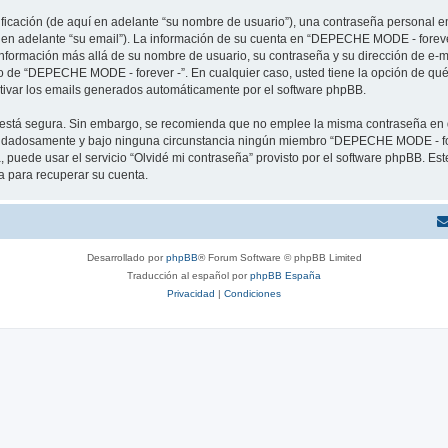
cación (de aquí en adelante “su nombre de usuario”), una contraseña personal em
í en adelante “su email”). La información de su cuenta en “DEPECHE MODE - forever
 información más allá de su nombre de usuario, su contraseña y su dirección de e
erio de “DEPECHE MODE - forever -”. En cualquier caso, usted tiene la opción de q
ctivar los emails generados automáticamente por el software phpBB.
to está segura. Sin embargo, se recomienda que no emplee la misma contraseña en 
idadosamente y bajo ninguna circunstancia ningún miembro “DEPECHE MODE - forev
 puede usar el servicio “Olvidé mi contraseña” provisto por el software phpBB. Est
 para recuperar su cuenta.
Desarrollado por
phpBB
® Forum Software © phpBB Limited
Traducción al español por
phpBB España
Privacidad
|
Condiciones