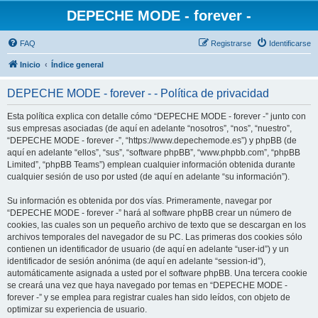
DEPECHE MODE - forever -
FAQ
Registrarse
Identificarse
Inicio
Índice general
DEPECHE MODE - forever - - Política de privacidad
Esta política explica con detalle cómo “DEPECHE MODE - forever -” junto con
sus empresas asociadas (de aquí en adelante “nosotros”, “nos”, “nuestro”,
“DEPECHE MODE - forever -”, “https://www.depechemode.es”) y phpBB (de
aquí en adelante “ellos”, “sus”, “software phpBB”, “www.phpbb.com”, “phpBB
Limited”, “phpBB Teams”) emplean cualquier información obtenida durante
cualquier sesión de uso por usted (de aquí en adelante “su información”).
Su información es obtenida por dos vías. Primeramente, navegar por
“DEPECHE MODE - forever -” hará al software phpBB crear un número de
cookies, las cuales son un pequeño archivo de texto que se descargan en los
archivos temporales del navegador de su PC. Las primeras dos cookies sólo
contienen un identificador de usuario (de aquí en adelante “user-id”) y un
identificador de sesión anónima (de aquí en adelante “session-id”),
automáticamente asignada a usted por el software phpBB. Una tercera cookie
se creará una vez que haya navegado por temas en “DEPECHE MODE -
forever -” y se emplea para registrar cuales han sido leídos, con objeto de
optimizar su experiencia de usuario.