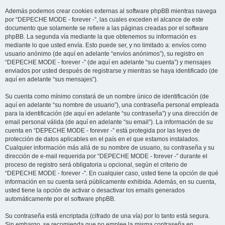
Además podemos crear cookies externas al software phpBB mientras navega
por “DEPECHE MODE - forever -”, las cuales exceden el alcance de este
documento que solamente se refiere a las páginas creadas por el software
phpBB. La segunda vía mediante la que obtenemos su información es
mediante lo que usted envía. Esto puede ser, y no limitado a: envíos como
usuario anónimo (de aquí en adelante “envíos anónimos”), su registro en
“DEPECHE MODE - forever -” (de aquí en adelante “su cuenta”) y mensajes
enviados por usted después de registrarse y mientras se haya identificado (de
aquí en adelante “sus mensajes”).
Su cuenta como mínimo constará de un nombre único de identificación (de
aquí en adelante “su nombre de usuario”), una contraseña personal empleada
para la identificación (de aquí en adelante “su contraseña”) y una dirección de
email personal válida (de aquí en adelante “su email”). La información de su
cuenta en “DEPECHE MODE - forever -” está protegida por las leyes de
protección de datos aplicables en el país en el que estamos instalados.
Cualquier información más allá de su nombre de usuario, su contraseña y su
dirección de e-mail requerida por “DEPECHE MODE - forever -” durante el
proceso de registro será obligatoria u opcional, según el criterio de
“DEPECHE MODE - forever -”. En cualquier caso, usted tiene la opción de qué
información en su cuenta será públicamente exhibida. Además, en su cuenta,
usted tiene la opción de activar o desactivar los emails generados
automáticamente por el software phpBB.
Su contraseña está encriptada (cifrado de una vía) por lo tanto está segura.
Sin embargo, se recomienda que no emplee la misma contraseña en