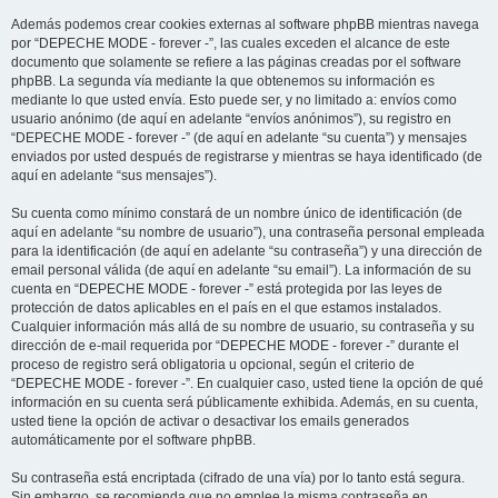
Además podemos crear cookies externas al software phpBB mientras navega
por “DEPECHE MODE - forever -”, las cuales exceden el alcance de este
documento que solamente se refiere a las páginas creadas por el software
phpBB. La segunda vía mediante la que obtenemos su información es
mediante lo que usted envía. Esto puede ser, y no limitado a: envíos como
usuario anónimo (de aquí en adelante “envíos anónimos”), su registro en
“DEPECHE MODE - forever -” (de aquí en adelante “su cuenta”) y mensajes
enviados por usted después de registrarse y mientras se haya identificado (de
aquí en adelante “sus mensajes”).
Su cuenta como mínimo constará de un nombre único de identificación (de
aquí en adelante “su nombre de usuario”), una contraseña personal empleada
para la identificación (de aquí en adelante “su contraseña”) y una dirección de
email personal válida (de aquí en adelante “su email”). La información de su
cuenta en “DEPECHE MODE - forever -” está protegida por las leyes de
protección de datos aplicables en el país en el que estamos instalados.
Cualquier información más allá de su nombre de usuario, su contraseña y su
dirección de e-mail requerida por “DEPECHE MODE - forever -” durante el
proceso de registro será obligatoria u opcional, según el criterio de
“DEPECHE MODE - forever -”. En cualquier caso, usted tiene la opción de qué
información en su cuenta será públicamente exhibida. Además, en su cuenta,
usted tiene la opción de activar o desactivar los emails generados
automáticamente por el software phpBB.
Su contraseña está encriptada (cifrado de una vía) por lo tanto está segura.
Sin embargo, se recomienda que no emplee la misma contraseña en