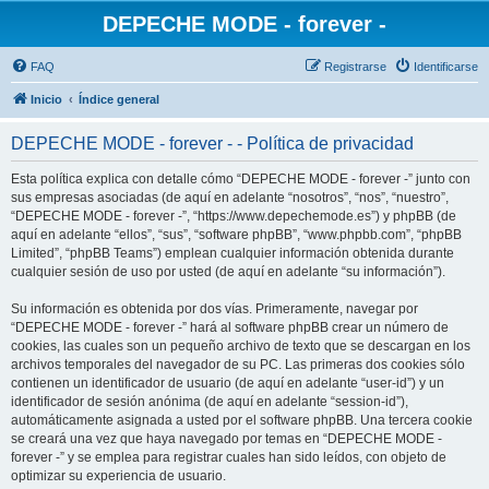
DEPECHE MODE - forever -
FAQ
Registrarse
Identificarse
Inicio
Índice general
DEPECHE MODE - forever - - Política de privacidad
Esta política explica con detalle cómo “DEPECHE MODE - forever -” junto con
sus empresas asociadas (de aquí en adelante “nosotros”, “nos”, “nuestro”,
“DEPECHE MODE - forever -”, “https://www.depechemode.es”) y phpBB (de
aquí en adelante “ellos”, “sus”, “software phpBB”, “www.phpbb.com”, “phpBB
Limited”, “phpBB Teams”) emplean cualquier información obtenida durante
cualquier sesión de uso por usted (de aquí en adelante “su información”).
Su información es obtenida por dos vías. Primeramente, navegar por
“DEPECHE MODE - forever -” hará al software phpBB crear un número de
cookies, las cuales son un pequeño archivo de texto que se descargan en los
archivos temporales del navegador de su PC. Las primeras dos cookies sólo
contienen un identificador de usuario (de aquí en adelante “user-id”) y un
identificador de sesión anónima (de aquí en adelante “session-id”),
automáticamente asignada a usted por el software phpBB. Una tercera cookie
se creará una vez que haya navegado por temas en “DEPECHE MODE -
forever -” y se emplea para registrar cuales han sido leídos, con objeto de
optimizar su experiencia de usuario.