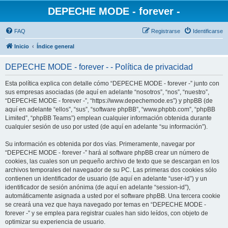
DEPECHE MODE - forever -
FAQ
Registrarse
Identificarse
Inicio
Índice general
DEPECHE MODE - forever - - Política de privacidad
Esta política explica con detalle cómo “DEPECHE MODE - forever -” junto con
sus empresas asociadas (de aquí en adelante “nosotros”, “nos”, “nuestro”,
“DEPECHE MODE - forever -”, “https://www.depechemode.es”) y phpBB (de
aquí en adelante “ellos”, “sus”, “software phpBB”, “www.phpbb.com”, “phpBB
Limited”, “phpBB Teams”) emplean cualquier información obtenida durante
cualquier sesión de uso por usted (de aquí en adelante “su información”).
Su información es obtenida por dos vías. Primeramente, navegar por
“DEPECHE MODE - forever -” hará al software phpBB crear un número de
cookies, las cuales son un pequeño archivo de texto que se descargan en los
archivos temporales del navegador de su PC. Las primeras dos cookies sólo
contienen un identificador de usuario (de aquí en adelante “user-id”) y un
identificador de sesión anónima (de aquí en adelante “session-id”),
automáticamente asignada a usted por el software phpBB. Una tercera cookie
se creará una vez que haya navegado por temas en “DEPECHE MODE -
forever -” y se emplea para registrar cuales han sido leídos, con objeto de
optimizar su experiencia de usuario.