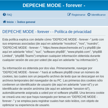
DEPECHE MODE - forever -
FAQ
Registrarse
Identificarse
Inicio
Índice general
DEPECHE MODE - forever - - Política de privacidad
Esta política explica con detalle cómo “DEPECHE MODE - forever -” junto con
sus empresas asociadas (de aquí en adelante “nosotros”, “nos”, “nuestro”,
“DEPECHE MODE - forever -”, “https://www.depechemode.es”) y phpBB (de
aquí en adelante “ellos”, “sus”, “software phpBB”, “www.phpbb.com”, “phpBB
Limited”, “phpBB Teams”) emplean cualquier información obtenida durante
cualquier sesión de uso por usted (de aquí en adelante “su información”).
Su información es obtenida por dos vías. Primeramente, navegar por
“DEPECHE MODE - forever -” hará al software phpBB crear un número de
cookies, las cuales son un pequeño archivo de texto que se descargan en los
archivos temporales del navegador de su PC. Las primeras dos cookies sólo
contienen un identificador de usuario (de aquí en adelante “user-id”) y un
identificador de sesión anónima (de aquí en adelante “session-id”),
automáticamente asignada a usted por el software phpBB. Una tercera cookie
se creará una vez que haya navegado por temas en “DEPECHE MODE -
forever -” y se emplea para registrar cuales han sido leídos, con objeto de
optimizar su experiencia de usuario.