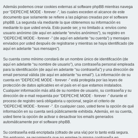
Además podemos crear cookies externas al software phpBB mientras navega
por “DEPECHE MODE - forever -”, las cuales exceden el alcance de este
documento que solamente se refiere a las páginas creadas por el software
phpBB. La segunda vía mediante la que obtenemos su información es
mediante lo que usted envía. Esto puede ser, y no limitado a: envíos como
usuario anónimo (de aquí en adelante “envíos anónimos”), su registro en
“DEPECHE MODE - forever -” (de aquí en adelante “su cuenta”) y mensajes
enviados por usted después de registrarse y mientras se haya identificado (de
aquí en adelante “sus mensajes”).
Su cuenta como mínimo constará de un nombre único de identificación (de
aquí en adelante “su nombre de usuario”), una contraseña personal empleada
para la identificación (de aquí en adelante “su contraseña”) y una dirección de
email personal válida (de aquí en adelante “su email”). La información de su
cuenta en “DEPECHE MODE - forever -” está protegida por las leyes de
protección de datos aplicables en el país en el que estamos instalados.
Cualquier información más allá de su nombre de usuario, su contraseña y su
dirección de e-mail requerida por “DEPECHE MODE - forever -” durante el
proceso de registro será obligatoria u opcional, según el criterio de
“DEPECHE MODE - forever -”. En cualquier caso, usted tiene la opción de qué
información en su cuenta será públicamente exhibida. Además, en su cuenta,
usted tiene la opción de activar o desactivar los emails generados
automáticamente por el software phpBB.
Su contraseña está encriptada (cifrado de una vía) por lo tanto está segura.
Sin embargo, se recomienda que no emplee la misma contraseña en