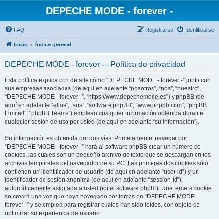
DEPECHE MODE - forever -
FAQ
Registrarse
Identificarse
Inicio
Índice general
DEPECHE MODE - forever - - Política de privacidad
Esta política explica con detalle cómo “DEPECHE MODE - forever -” junto con
sus empresas asociadas (de aquí en adelante “nosotros”, “nos”, “nuestro”,
“DEPECHE MODE - forever -”, “https://www.depechemode.es”) y phpBB (de
aquí en adelante “ellos”, “sus”, “software phpBB”, “www.phpbb.com”, “phpBB
Limited”, “phpBB Teams”) emplean cualquier información obtenida durante
cualquier sesión de uso por usted (de aquí en adelante “su información”).
Su información es obtenida por dos vías. Primeramente, navegar por
“DEPECHE MODE - forever -” hará al software phpBB crear un número de
cookies, las cuales son un pequeño archivo de texto que se descargan en los
archivos temporales del navegador de su PC. Las primeras dos cookies sólo
contienen un identificador de usuario (de aquí en adelante “user-id”) y un
identificador de sesión anónima (de aquí en adelante “session-id”),
automáticamente asignada a usted por el software phpBB. Una tercera cookie
se creará una vez que haya navegado por temas en “DEPECHE MODE -
forever -” y se emplea para registrar cuales han sido leídos, con objeto de
optimizar su experiencia de usuario.