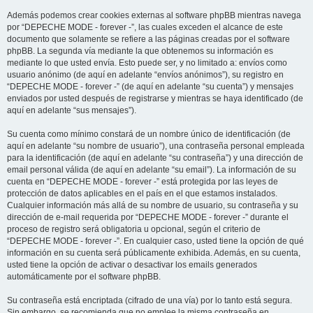
Además podemos crear cookies externas al software phpBB mientras navega
por “DEPECHE MODE - forever -”, las cuales exceden el alcance de este
documento que solamente se refiere a las páginas creadas por el software
phpBB. La segunda vía mediante la que obtenemos su información es
mediante lo que usted envía. Esto puede ser, y no limitado a: envíos como
usuario anónimo (de aquí en adelante “envíos anónimos”), su registro en
“DEPECHE MODE - forever -” (de aquí en adelante “su cuenta”) y mensajes
enviados por usted después de registrarse y mientras se haya identificado (de
aquí en adelante “sus mensajes”).
Su cuenta como mínimo constará de un nombre único de identificación (de
aquí en adelante “su nombre de usuario”), una contraseña personal empleada
para la identificación (de aquí en adelante “su contraseña”) y una dirección de
email personal válida (de aquí en adelante “su email”). La información de su
cuenta en “DEPECHE MODE - forever -” está protegida por las leyes de
protección de datos aplicables en el país en el que estamos instalados.
Cualquier información más allá de su nombre de usuario, su contraseña y su
dirección de e-mail requerida por “DEPECHE MODE - forever -” durante el
proceso de registro será obligatoria u opcional, según el criterio de
“DEPECHE MODE - forever -”. En cualquier caso, usted tiene la opción de qué
información en su cuenta será públicamente exhibida. Además, en su cuenta,
usted tiene la opción de activar o desactivar los emails generados
automáticamente por el software phpBB.
Su contraseña está encriptada (cifrado de una vía) por lo tanto está segura.
Sin embargo, se recomienda que no emplee la misma contraseña en