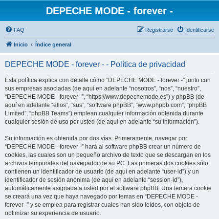
DEPECHE MODE - forever -
FAQ
Registrarse
Identificarse
Inicio
Índice general
DEPECHE MODE - forever - - Política de privacidad
Esta política explica con detalle cómo “DEPECHE MODE - forever -” junto con
sus empresas asociadas (de aquí en adelante “nosotros”, “nos”, “nuestro”,
“DEPECHE MODE - forever -”, “https://www.depechemode.es”) y phpBB (de
aquí en adelante “ellos”, “sus”, “software phpBB”, “www.phpbb.com”, “phpBB
Limited”, “phpBB Teams”) emplean cualquier información obtenida durante
cualquier sesión de uso por usted (de aquí en adelante “su información”).
Su información es obtenida por dos vías. Primeramente, navegar por
“DEPECHE MODE - forever -” hará al software phpBB crear un número de
cookies, las cuales son un pequeño archivo de texto que se descargan en los
archivos temporales del navegador de su PC. Las primeras dos cookies sólo
contienen un identificador de usuario (de aquí en adelante “user-id”) y un
identificador de sesión anónima (de aquí en adelante “session-id”),
automáticamente asignada a usted por el software phpBB. Una tercera cookie
se creará una vez que haya navegado por temas en “DEPECHE MODE -
forever -” y se emplea para registrar cuales han sido leídos, con objeto de
optimizar su experiencia de usuario.