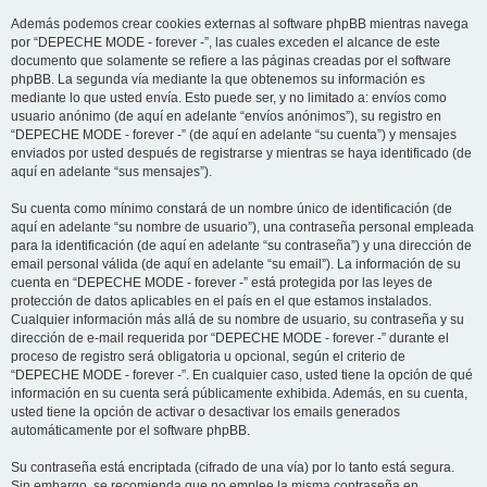
Además podemos crear cookies externas al software phpBB mientras navega
por “DEPECHE MODE - forever -”, las cuales exceden el alcance de este
documento que solamente se refiere a las páginas creadas por el software
phpBB. La segunda vía mediante la que obtenemos su información es
mediante lo que usted envía. Esto puede ser, y no limitado a: envíos como
usuario anónimo (de aquí en adelante “envíos anónimos”), su registro en
“DEPECHE MODE - forever -” (de aquí en adelante “su cuenta”) y mensajes
enviados por usted después de registrarse y mientras se haya identificado (de
aquí en adelante “sus mensajes”).
Su cuenta como mínimo constará de un nombre único de identificación (de
aquí en adelante “su nombre de usuario”), una contraseña personal empleada
para la identificación (de aquí en adelante “su contraseña”) y una dirección de
email personal válida (de aquí en adelante “su email”). La información de su
cuenta en “DEPECHE MODE - forever -” está protegida por las leyes de
protección de datos aplicables en el país en el que estamos instalados.
Cualquier información más allá de su nombre de usuario, su contraseña y su
dirección de e-mail requerida por “DEPECHE MODE - forever -” durante el
proceso de registro será obligatoria u opcional, según el criterio de
“DEPECHE MODE - forever -”. En cualquier caso, usted tiene la opción de qué
información en su cuenta será públicamente exhibida. Además, en su cuenta,
usted tiene la opción de activar o desactivar los emails generados
automáticamente por el software phpBB.
Su contraseña está encriptada (cifrado de una vía) por lo tanto está segura.
Sin embargo, se recomienda que no emplee la misma contraseña en