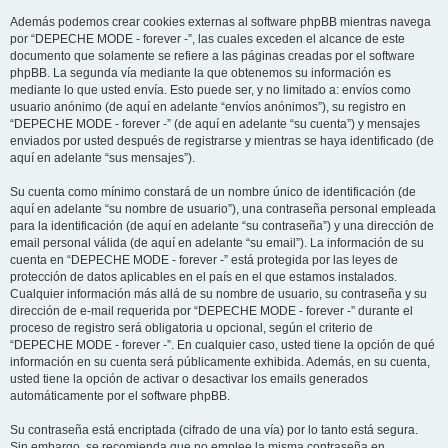
Además podemos crear cookies externas al software phpBB mientras navega
por “DEPECHE MODE - forever -”, las cuales exceden el alcance de este
documento que solamente se refiere a las páginas creadas por el software
phpBB. La segunda vía mediante la que obtenemos su información es
mediante lo que usted envía. Esto puede ser, y no limitado a: envíos como
usuario anónimo (de aquí en adelante “envíos anónimos”), su registro en
“DEPECHE MODE - forever -” (de aquí en adelante “su cuenta”) y mensajes
enviados por usted después de registrarse y mientras se haya identificado (de
aquí en adelante “sus mensajes”).
Su cuenta como mínimo constará de un nombre único de identificación (de
aquí en adelante “su nombre de usuario”), una contraseña personal empleada
para la identificación (de aquí en adelante “su contraseña”) y una dirección de
email personal válida (de aquí en adelante “su email”). La información de su
cuenta en “DEPECHE MODE - forever -” está protegida por las leyes de
protección de datos aplicables en el país en el que estamos instalados.
Cualquier información más allá de su nombre de usuario, su contraseña y su
dirección de e-mail requerida por “DEPECHE MODE - forever -” durante el
proceso de registro será obligatoria u opcional, según el criterio de
“DEPECHE MODE - forever -”. En cualquier caso, usted tiene la opción de qué
información en su cuenta será públicamente exhibida. Además, en su cuenta,
usted tiene la opción de activar o desactivar los emails generados
automáticamente por el software phpBB.
Su contraseña está encriptada (cifrado de una vía) por lo tanto está segura.
Sin embargo, se recomienda que no emplee la misma contraseña en