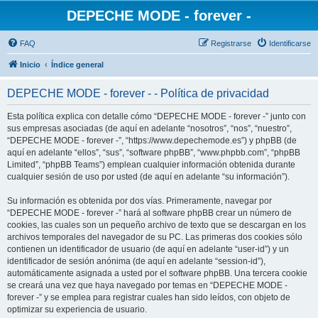
DEPECHE MODE - forever -
FAQ
Registrarse
Identificarse
Inicio
Índice general
DEPECHE MODE - forever - - Política de privacidad
Esta política explica con detalle cómo “DEPECHE MODE - forever -” junto con
sus empresas asociadas (de aquí en adelante “nosotros”, “nos”, “nuestro”,
“DEPECHE MODE - forever -”, “https://www.depechemode.es”) y phpBB (de
aquí en adelante “ellos”, “sus”, “software phpBB”, “www.phpbb.com”, “phpBB
Limited”, “phpBB Teams”) emplean cualquier información obtenida durante
cualquier sesión de uso por usted (de aquí en adelante “su información”).
Su información es obtenida por dos vías. Primeramente, navegar por
“DEPECHE MODE - forever -” hará al software phpBB crear un número de
cookies, las cuales son un pequeño archivo de texto que se descargan en los
archivos temporales del navegador de su PC. Las primeras dos cookies sólo
contienen un identificador de usuario (de aquí en adelante “user-id”) y un
identificador de sesión anónima (de aquí en adelante “session-id”),
automáticamente asignada a usted por el software phpBB. Una tercera cookie
se creará una vez que haya navegado por temas en “DEPECHE MODE -
forever -” y se emplea para registrar cuales han sido leídos, con objeto de
optimizar su experiencia de usuario.