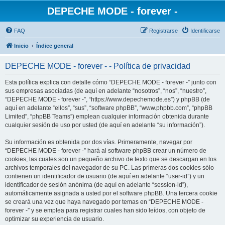
DEPECHE MODE - forever -
FAQ
Registrarse
Identificarse
Inicio
Índice general
DEPECHE MODE - forever - - Política de privacidad
Esta política explica con detalle cómo “DEPECHE MODE - forever -” junto con
sus empresas asociadas (de aquí en adelante “nosotros”, “nos”, “nuestro”,
“DEPECHE MODE - forever -”, “https://www.depechemode.es”) y phpBB (de
aquí en adelante “ellos”, “sus”, “software phpBB”, “www.phpbb.com”, “phpBB
Limited”, “phpBB Teams”) emplean cualquier información obtenida durante
cualquier sesión de uso por usted (de aquí en adelante “su información”).
Su información es obtenida por dos vías. Primeramente, navegar por
“DEPECHE MODE - forever -” hará al software phpBB crear un número de
cookies, las cuales son un pequeño archivo de texto que se descargan en los
archivos temporales del navegador de su PC. Las primeras dos cookies sólo
contienen un identificador de usuario (de aquí en adelante “user-id”) y un
identificador de sesión anónima (de aquí en adelante “session-id”),
automáticamente asignada a usted por el software phpBB. Una tercera cookie
se creará una vez que haya navegado por temas en “DEPECHE MODE -
forever -” y se emplea para registrar cuales han sido leídos, con objeto de
optimizar su experiencia de usuario.