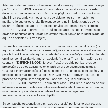
Además podemos crear cookies externas al software phpBB mientras navega
por “DEPECHE MODE - forever -”, las cuales exceden el alcance de este
documento que solamente se refiere a las páginas creadas por el software
phpBB. La segunda vía mediante la que obtenemos su información es
mediante lo que usted envía. Esto puede ser, y no limitado a: envíos como
usuario anónimo (de aquí en adelante “envíos anónimos”), su registro en
“DEPECHE MODE - forever -” (de aquí en adelante “su cuenta”) y mensajes
enviados por usted después de registrarse y mientras se haya identificado (de
aquí en adelante “sus mensajes”).
Su cuenta como mínimo constará de un nombre único de identificación (de
aquí en adelante “su nombre de usuario”), una contraseña personal empleada
para la identificación (de aquí en adelante “su contraseña”) y una dirección de
email personal válida (de aquí en adelante “su email”). La información de su
cuenta en “DEPECHE MODE - forever -” está protegida por las leyes de
protección de datos aplicables en el país en el que estamos instalados.
Cualquier información más allá de su nombre de usuario, su contraseña y su
dirección de e-mail requerida por “DEPECHE MODE - forever -” durante el
proceso de registro será obligatoria u opcional, según el criterio de
“DEPECHE MODE - forever -”. En cualquier caso, usted tiene la opción de qué
información en su cuenta será públicamente exhibida. Además, en su cuenta,
usted tiene la opción de activar o desactivar los emails generados
automáticamente por el software phpBB.
Su contraseña está encriptada (cifrado de una vía) por lo tanto está segura.
Sin embargo, se recomienda que no emplee la misma contraseña en