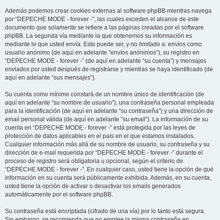
Además podemos crear cookies externas al software phpBB mientras navega
por “DEPECHE MODE - forever -”, las cuales exceden el alcance de este
documento que solamente se refiere a las páginas creadas por el software
phpBB. La segunda vía mediante la que obtenemos su información es
mediante lo que usted envía. Esto puede ser, y no limitado a: envíos como
usuario anónimo (de aquí en adelante “envíos anónimos”), su registro en
“DEPECHE MODE - forever -” (de aquí en adelante “su cuenta”) y mensajes
enviados por usted después de registrarse y mientras se haya identificado (de
aquí en adelante “sus mensajes”).
Su cuenta como mínimo constará de un nombre único de identificación (de
aquí en adelante “su nombre de usuario”), una contraseña personal empleada
para la identificación (de aquí en adelante “su contraseña”) y una dirección de
email personal válida (de aquí en adelante “su email”). La información de su
cuenta en “DEPECHE MODE - forever -” está protegida por las leyes de
protección de datos aplicables en el país en el que estamos instalados.
Cualquier información más allá de su nombre de usuario, su contraseña y su
dirección de e-mail requerida por “DEPECHE MODE - forever -” durante el
proceso de registro será obligatoria u opcional, según el criterio de
“DEPECHE MODE - forever -”. En cualquier caso, usted tiene la opción de qué
información en su cuenta será públicamente exhibida. Además, en su cuenta,
usted tiene la opción de activar o desactivar los emails generados
automáticamente por el software phpBB.
Su contraseña está encriptada (cifrado de una vía) por lo tanto está segura.
Sin embargo, se recomienda que no emplee la misma contraseña en