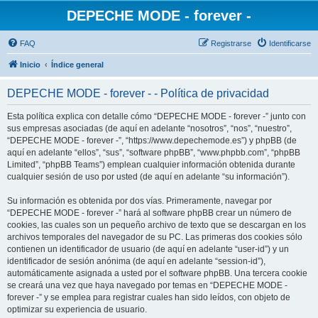
DEPECHE MODE - forever -
FAQ
Registrarse
Identificarse
Inicio
Índice general
DEPECHE MODE - forever - - Política de privacidad
Esta política explica con detalle cómo “DEPECHE MODE - forever -” junto con
sus empresas asociadas (de aquí en adelante “nosotros”, “nos”, “nuestro”,
“DEPECHE MODE - forever -”, “https://www.depechemode.es”) y phpBB (de
aquí en adelante “ellos”, “sus”, “software phpBB”, “www.phpbb.com”, “phpBB
Limited”, “phpBB Teams”) emplean cualquier información obtenida durante
cualquier sesión de uso por usted (de aquí en adelante “su información”).
Su información es obtenida por dos vías. Primeramente, navegar por
“DEPECHE MODE - forever -” hará al software phpBB crear un número de
cookies, las cuales son un pequeño archivo de texto que se descargan en los
archivos temporales del navegador de su PC. Las primeras dos cookies sólo
contienen un identificador de usuario (de aquí en adelante “user-id”) y un
identificador de sesión anónima (de aquí en adelante “session-id”),
automáticamente asignada a usted por el software phpBB. Una tercera cookie
se creará una vez que haya navegado por temas en “DEPECHE MODE -
forever -” y se emplea para registrar cuales han sido leídos, con objeto de
optimizar su experiencia de usuario.