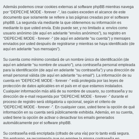
Además podemos crear cookies externas al software phpBB mientras navega
por “DEPECHE MODE - forever -”, las cuales exceden el alcance de este
documento que solamente se refiere a las páginas creadas por el software
phpBB. La segunda vía mediante la que obtenemos su información es
mediante lo que usted envía. Esto puede ser, y no limitado a: envíos como
usuario anónimo (de aquí en adelante “envíos anónimos”), su registro en
“DEPECHE MODE - forever -” (de aquí en adelante “su cuenta”) y mensajes
enviados por usted después de registrarse y mientras se haya identificado (de
aquí en adelante “sus mensajes”).
Su cuenta como mínimo constará de un nombre único de identificación (de
aquí en adelante “su nombre de usuario”), una contraseña personal empleada
para la identificación (de aquí en adelante “su contraseña”) y una dirección de
email personal válida (de aquí en adelante “su email”). La información de su
cuenta en “DEPECHE MODE - forever -” está protegida por las leyes de
protección de datos aplicables en el país en el que estamos instalados.
Cualquier información más allá de su nombre de usuario, su contraseña y su
dirección de e-mail requerida por “DEPECHE MODE - forever -” durante el
proceso de registro será obligatoria u opcional, según el criterio de
“DEPECHE MODE - forever -”. En cualquier caso, usted tiene la opción de qué
información en su cuenta será públicamente exhibida. Además, en su cuenta,
usted tiene la opción de activar o desactivar los emails generados
automáticamente por el software phpBB.
Su contraseña está encriptada (cifrado de una vía) por lo tanto está segura.
Sin embargo, se recomienda que no emplee la misma contraseña en