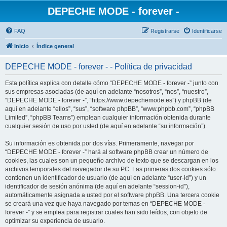
DEPECHE MODE - forever -
FAQ
Registrarse
Identificarse
Inicio
Índice general
DEPECHE MODE - forever - - Política de privacidad
Esta política explica con detalle cómo “DEPECHE MODE - forever -” junto con
sus empresas asociadas (de aquí en adelante “nosotros”, “nos”, “nuestro”,
“DEPECHE MODE - forever -”, “https://www.depechemode.es”) y phpBB (de
aquí en adelante “ellos”, “sus”, “software phpBB”, “www.phpbb.com”, “phpBB
Limited”, “phpBB Teams”) emplean cualquier información obtenida durante
cualquier sesión de uso por usted (de aquí en adelante “su información”).
Su información es obtenida por dos vías. Primeramente, navegar por
“DEPECHE MODE - forever -” hará al software phpBB crear un número de
cookies, las cuales son un pequeño archivo de texto que se descargan en los
archivos temporales del navegador de su PC. Las primeras dos cookies sólo
contienen un identificador de usuario (de aquí en adelante “user-id”) y un
identificador de sesión anónima (de aquí en adelante “session-id”),
automáticamente asignada a usted por el software phpBB. Una tercera cookie
se creará una vez que haya navegado por temas en “DEPECHE MODE -
forever -” y se emplea para registrar cuales han sido leídos, con objeto de
optimizar su experiencia de usuario.