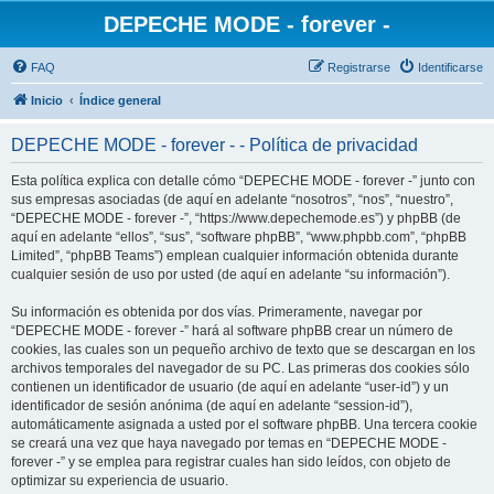
DEPECHE MODE - forever -
FAQ
Registrarse
Identificarse
Inicio
Índice general
DEPECHE MODE - forever - - Política de privacidad
Esta política explica con detalle cómo “DEPECHE MODE - forever -” junto con
sus empresas asociadas (de aquí en adelante “nosotros”, “nos”, “nuestro”,
“DEPECHE MODE - forever -”, “https://www.depechemode.es”) y phpBB (de
aquí en adelante “ellos”, “sus”, “software phpBB”, “www.phpbb.com”, “phpBB
Limited”, “phpBB Teams”) emplean cualquier información obtenida durante
cualquier sesión de uso por usted (de aquí en adelante “su información”).
Su información es obtenida por dos vías. Primeramente, navegar por
“DEPECHE MODE - forever -” hará al software phpBB crear un número de
cookies, las cuales son un pequeño archivo de texto que se descargan en los
archivos temporales del navegador de su PC. Las primeras dos cookies sólo
contienen un identificador de usuario (de aquí en adelante “user-id”) y un
identificador de sesión anónima (de aquí en adelante “session-id”),
automáticamente asignada a usted por el software phpBB. Una tercera cookie
se creará una vez que haya navegado por temas en “DEPECHE MODE -
forever -” y se emplea para registrar cuales han sido leídos, con objeto de
optimizar su experiencia de usuario.