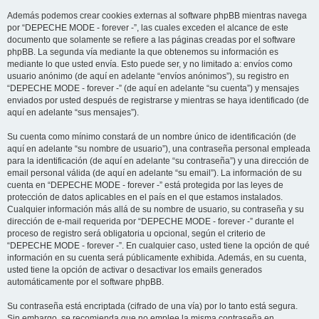
Además podemos crear cookies externas al software phpBB mientras navega
por “DEPECHE MODE - forever -”, las cuales exceden el alcance de este
documento que solamente se refiere a las páginas creadas por el software
phpBB. La segunda vía mediante la que obtenemos su información es
mediante lo que usted envía. Esto puede ser, y no limitado a: envíos como
usuario anónimo (de aquí en adelante “envíos anónimos”), su registro en
“DEPECHE MODE - forever -” (de aquí en adelante “su cuenta”) y mensajes
enviados por usted después de registrarse y mientras se haya identificado (de
aquí en adelante “sus mensajes”).
Su cuenta como mínimo constará de un nombre único de identificación (de
aquí en adelante “su nombre de usuario”), una contraseña personal empleada
para la identificación (de aquí en adelante “su contraseña”) y una dirección de
email personal válida (de aquí en adelante “su email”). La información de su
cuenta en “DEPECHE MODE - forever -” está protegida por las leyes de
protección de datos aplicables en el país en el que estamos instalados.
Cualquier información más allá de su nombre de usuario, su contraseña y su
dirección de e-mail requerida por “DEPECHE MODE - forever -” durante el
proceso de registro será obligatoria u opcional, según el criterio de
“DEPECHE MODE - forever -”. En cualquier caso, usted tiene la opción de qué
información en su cuenta será públicamente exhibida. Además, en su cuenta,
usted tiene la opción de activar o desactivar los emails generados
automáticamente por el software phpBB.
Su contraseña está encriptada (cifrado de una vía) por lo tanto está segura.
Sin embargo, se recomienda que no emplee la misma contraseña en