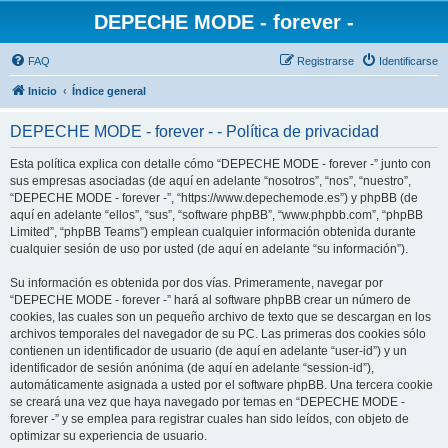
DEPECHE MODE - forever -
FAQ
Registrarse
Identificarse
Inicio
Índice general
DEPECHE MODE - forever - - Política de privacidad
Esta política explica con detalle cómo “DEPECHE MODE - forever -” junto con
sus empresas asociadas (de aquí en adelante “nosotros”, “nos”, “nuestro”,
“DEPECHE MODE - forever -”, “https://www.depechemode.es”) y phpBB (de
aquí en adelante “ellos”, “sus”, “software phpBB”, “www.phpbb.com”, “phpBB
Limited”, “phpBB Teams”) emplean cualquier información obtenida durante
cualquier sesión de uso por usted (de aquí en adelante “su información”).
Su información es obtenida por dos vías. Primeramente, navegar por
“DEPECHE MODE - forever -” hará al software phpBB crear un número de
cookies, las cuales son un pequeño archivo de texto que se descargan en los
archivos temporales del navegador de su PC. Las primeras dos cookies sólo
contienen un identificador de usuario (de aquí en adelante “user-id”) y un
identificador de sesión anónima (de aquí en adelante “session-id”),
automáticamente asignada a usted por el software phpBB. Una tercera cookie
se creará una vez que haya navegado por temas en “DEPECHE MODE -
forever -” y se emplea para registrar cuales han sido leídos, con objeto de
optimizar su experiencia de usuario.