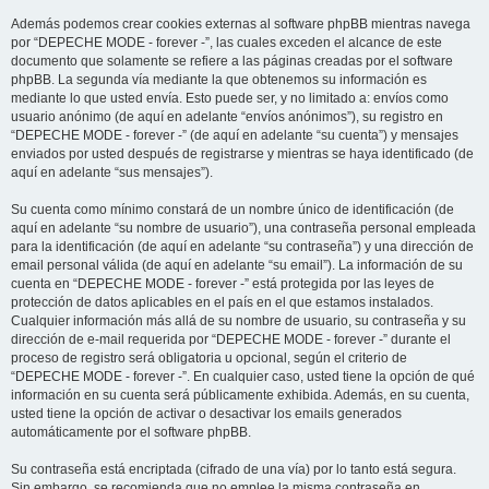
Además podemos crear cookies externas al software phpBB mientras navega
por “DEPECHE MODE - forever -”, las cuales exceden el alcance de este
documento que solamente se refiere a las páginas creadas por el software
phpBB. La segunda vía mediante la que obtenemos su información es
mediante lo que usted envía. Esto puede ser, y no limitado a: envíos como
usuario anónimo (de aquí en adelante “envíos anónimos”), su registro en
“DEPECHE MODE - forever -” (de aquí en adelante “su cuenta”) y mensajes
enviados por usted después de registrarse y mientras se haya identificado (de
aquí en adelante “sus mensajes”).
Su cuenta como mínimo constará de un nombre único de identificación (de
aquí en adelante “su nombre de usuario”), una contraseña personal empleada
para la identificación (de aquí en adelante “su contraseña”) y una dirección de
email personal válida (de aquí en adelante “su email”). La información de su
cuenta en “DEPECHE MODE - forever -” está protegida por las leyes de
protección de datos aplicables en el país en el que estamos instalados.
Cualquier información más allá de su nombre de usuario, su contraseña y su
dirección de e-mail requerida por “DEPECHE MODE - forever -” durante el
proceso de registro será obligatoria u opcional, según el criterio de
“DEPECHE MODE - forever -”. En cualquier caso, usted tiene la opción de qué
información en su cuenta será públicamente exhibida. Además, en su cuenta,
usted tiene la opción de activar o desactivar los emails generados
automáticamente por el software phpBB.
Su contraseña está encriptada (cifrado de una vía) por lo tanto está segura.
Sin embargo, se recomienda que no emplee la misma contraseña en