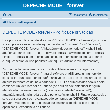
DEPECHE MODE - forever -
FAQ
Registrarse
Identificarse
Inicio
Índice general
DEPECHE MODE - forever - - Política de privacidad
Esta política explica con detalle cómo “DEPECHE MODE - forever -” junto con
sus empresas asociadas (de aquí en adelante “nosotros”, “nos”, “nuestro”,
“DEPECHE MODE - forever -”, “https://www.depechemode.es”) y phpBB (de
aquí en adelante “ellos”, “sus”, “software phpBB”, “www.phpbb.com”, “phpBB
Limited”, “phpBB Teams”) emplean cualquier información obtenida durante
cualquier sesión de uso por usted (de aquí en adelante “su información”).
Su información es obtenida por dos vías. Primeramente, navegar por
“DEPECHE MODE - forever -” hará al software phpBB crear un número de
cookies, las cuales son un pequeño archivo de texto que se descargan en los
archivos temporales del navegador de su PC. Las primeras dos cookies sólo
contienen un identificador de usuario (de aquí en adelante “user-id”) y un
identificador de sesión anónima (de aquí en adelante “session-id”),
automáticamente asignada a usted por el software phpBB. Una tercera cookie
se creará una vez que haya navegado por temas en “DEPECHE MODE -
forever -” y se emplea para registrar cuales han sido leídos, con objeto de
optimizar su experiencia de usuario.