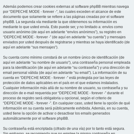
Además podemos crear cookies externas al software phpBB mientras navega
por “DEPECHE MODE - forever -”, las cuales exceden el alcance de este
documento que solamente se refiere a las páginas creadas por el software
phpBB. La segunda vía mediante la que obtenemos su información es
mediante lo que usted envía. Esto puede ser, y no limitado a: envíos como
usuario anónimo (de aquí en adelante “envíos anónimos”), su registro en
“DEPECHE MODE - forever -” (de aquí en adelante “su cuenta”) y mensajes
enviados por usted después de registrarse y mientras se haya identificado (de
aquí en adelante “sus mensajes”).
Su cuenta como mínimo constará de un nombre único de identificación (de
aquí en adelante “su nombre de usuario”), una contraseña personal empleada
para la identificación (de aquí en adelante “su contraseña”) y una dirección de
email personal válida (de aquí en adelante “su email”). La información de su
cuenta en “DEPECHE MODE - forever -” está protegida por las leyes de
protección de datos aplicables en el país en el que estamos instalados.
Cualquier información más allá de su nombre de usuario, su contraseña y su
dirección de e-mail requerida por “DEPECHE MODE - forever -” durante el
proceso de registro será obligatoria u opcional, según el criterio de
“DEPECHE MODE - forever -”. En cualquier caso, usted tiene la opción de qué
información en su cuenta será públicamente exhibida. Además, en su cuenta,
usted tiene la opción de activar o desactivar los emails generados
automáticamente por el software phpBB.
Su contraseña está encriptada (cifrado de una vía) por lo tanto está segura.
Sin embargo, se recomienda que no emplee la misma contraseña en