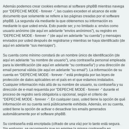
Además podemos crear cookies externas al software phpBB mientras navega
por “DEPECHE MODE - forever -”, las cuales exceden el alcance de este
documento que solamente se refiere a las páginas creadas por el software
phpBB. La segunda vía mediante la que obtenemos su información es
mediante lo que usted envía. Esto puede ser, y no limitado a: envíos como
usuario anónimo (de aquí en adelante “envíos anónimos”), su registro en
“DEPECHE MODE - forever -” (de aquí en adelante “su cuenta”) y mensajes
enviados por usted después de registrarse y mientras se haya identificado (de
aquí en adelante “sus mensajes”).
Su cuenta como mínimo constará de un nombre único de identificación (de
aquí en adelante “su nombre de usuario”), una contraseña personal empleada
para la identificación (de aquí en adelante “su contraseña”) y una dirección de
email personal válida (de aquí en adelante “su email”). La información de su
cuenta en “DEPECHE MODE - forever -” está protegida por las leyes de
protección de datos aplicables en el país en el que estamos instalados.
Cualquier información más allá de su nombre de usuario, su contraseña y su
dirección de e-mail requerida por “DEPECHE MODE - forever -” durante el
proceso de registro será obligatoria u opcional, según el criterio de
“DEPECHE MODE - forever -”. En cualquier caso, usted tiene la opción de qué
información en su cuenta será públicamente exhibida. Además, en su cuenta,
usted tiene la opción de activar o desactivar los emails generados
automáticamente por el software phpBB.
Su contraseña está encriptada (cifrado de una vía) por lo tanto está segura.
Sin embargo, se recomienda que no emplee la misma contraseña en