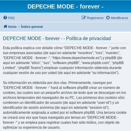
DEPECHE MODE - forever -
FAQ
Registrarse
Identificarse
Inicio
Índice general
DEPECHE MODE - forever - - Política de privacidad
Esta política explica con detalle cómo “DEPECHE MODE - forever -” junto con
sus empresas asociadas (de aquí en adelante “nosotros”, “nos”, “nuestro”,
“DEPECHE MODE - forever -”, “https://www.depechemode.es”) y phpBB (de
aquí en adelante “ellos”, “sus”, “software phpBB”, “www.phpbb.com”, “phpBB
Limited”, “phpBB Teams”) emplean cualquier información obtenida durante
cualquier sesión de uso por usted (de aquí en adelante “su información”).
Su información es obtenida por dos vías. Primeramente, navegar por
“DEPECHE MODE - forever -” hará al software phpBB crear un número de
cookies, las cuales son un pequeño archivo de texto que se descargan en los
archivos temporales del navegador de su PC. Las primeras dos cookies sólo
contienen un identificador de usuario (de aquí en adelante “user-id”) y un
identificador de sesión anónima (de aquí en adelante “session-id”),
automáticamente asignada a usted por el software phpBB. Una tercera cookie
se creará una vez que haya navegado por temas en “DEPECHE MODE -
forever -” y se emplea para registrar cuales han sido leídos, con objeto de
optimizar su experiencia de usuario.