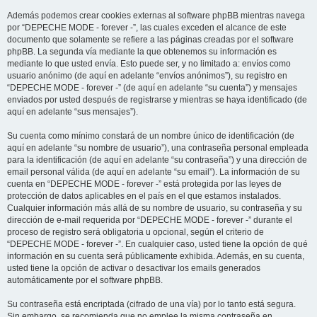
Además podemos crear cookies externas al software phpBB mientras navega
por “DEPECHE MODE - forever -”, las cuales exceden el alcance de este
documento que solamente se refiere a las páginas creadas por el software
phpBB. La segunda vía mediante la que obtenemos su información es
mediante lo que usted envía. Esto puede ser, y no limitado a: envíos como
usuario anónimo (de aquí en adelante “envíos anónimos”), su registro en
“DEPECHE MODE - forever -” (de aquí en adelante “su cuenta”) y mensajes
enviados por usted después de registrarse y mientras se haya identificado (de
aquí en adelante “sus mensajes”).
Su cuenta como mínimo constará de un nombre único de identificación (de
aquí en adelante “su nombre de usuario”), una contraseña personal empleada
para la identificación (de aquí en adelante “su contraseña”) y una dirección de
email personal válida (de aquí en adelante “su email”). La información de su
cuenta en “DEPECHE MODE - forever -” está protegida por las leyes de
protección de datos aplicables en el país en el que estamos instalados.
Cualquier información más allá de su nombre de usuario, su contraseña y su
dirección de e-mail requerida por “DEPECHE MODE - forever -” durante el
proceso de registro será obligatoria u opcional, según el criterio de
“DEPECHE MODE - forever -”. En cualquier caso, usted tiene la opción de qué
información en su cuenta será públicamente exhibida. Además, en su cuenta,
usted tiene la opción de activar o desactivar los emails generados
automáticamente por el software phpBB.
Su contraseña está encriptada (cifrado de una vía) por lo tanto está segura.
Sin embargo, se recomienda que no emplee la misma contraseña en