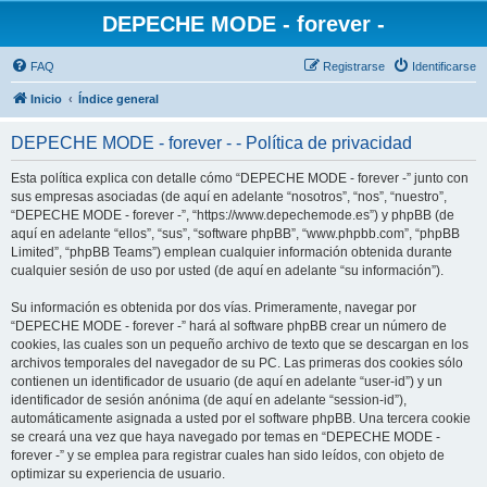
DEPECHE MODE - forever -
FAQ
Registrarse
Identificarse
Inicio
Índice general
DEPECHE MODE - forever - - Política de privacidad
Esta política explica con detalle cómo “DEPECHE MODE - forever -” junto con
sus empresas asociadas (de aquí en adelante “nosotros”, “nos”, “nuestro”,
“DEPECHE MODE - forever -”, “https://www.depechemode.es”) y phpBB (de
aquí en adelante “ellos”, “sus”, “software phpBB”, “www.phpbb.com”, “phpBB
Limited”, “phpBB Teams”) emplean cualquier información obtenida durante
cualquier sesión de uso por usted (de aquí en adelante “su información”).
Su información es obtenida por dos vías. Primeramente, navegar por
“DEPECHE MODE - forever -” hará al software phpBB crear un número de
cookies, las cuales son un pequeño archivo de texto que se descargan en los
archivos temporales del navegador de su PC. Las primeras dos cookies sólo
contienen un identificador de usuario (de aquí en adelante “user-id”) y un
identificador de sesión anónima (de aquí en adelante “session-id”),
automáticamente asignada a usted por el software phpBB. Una tercera cookie
se creará una vez que haya navegado por temas en “DEPECHE MODE -
forever -” y se emplea para registrar cuales han sido leídos, con objeto de
optimizar su experiencia de usuario.