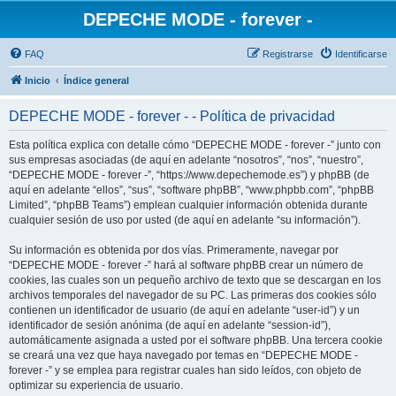
DEPECHE MODE - forever -
FAQ
Registrarse
Identificarse
Inicio
Índice general
DEPECHE MODE - forever - - Política de privacidad
Esta política explica con detalle cómo “DEPECHE MODE - forever -” junto con
sus empresas asociadas (de aquí en adelante “nosotros”, “nos”, “nuestro”,
“DEPECHE MODE - forever -”, “https://www.depechemode.es”) y phpBB (de
aquí en adelante “ellos”, “sus”, “software phpBB”, “www.phpbb.com”, “phpBB
Limited”, “phpBB Teams”) emplean cualquier información obtenida durante
cualquier sesión de uso por usted (de aquí en adelante “su información”).
Su información es obtenida por dos vías. Primeramente, navegar por
“DEPECHE MODE - forever -” hará al software phpBB crear un número de
cookies, las cuales son un pequeño archivo de texto que se descargan en los
archivos temporales del navegador de su PC. Las primeras dos cookies sólo
contienen un identificador de usuario (de aquí en adelante “user-id”) y un
identificador de sesión anónima (de aquí en adelante “session-id”),
automáticamente asignada a usted por el software phpBB. Una tercera cookie
se creará una vez que haya navegado por temas en “DEPECHE MODE -
forever -” y se emplea para registrar cuales han sido leídos, con objeto de
optimizar su experiencia de usuario.