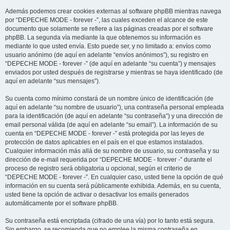
Además podemos crear cookies externas al software phpBB mientras navega
por “DEPECHE MODE - forever -”, las cuales exceden el alcance de este
documento que solamente se refiere a las páginas creadas por el software
phpBB. La segunda vía mediante la que obtenemos su información es
mediante lo que usted envía. Esto puede ser, y no limitado a: envíos como
usuario anónimo (de aquí en adelante “envíos anónimos”), su registro en
“DEPECHE MODE - forever -” (de aquí en adelante “su cuenta”) y mensajes
enviados por usted después de registrarse y mientras se haya identificado (de
aquí en adelante “sus mensajes”).
Su cuenta como mínimo constará de un nombre único de identificación (de
aquí en adelante “su nombre de usuario”), una contraseña personal empleada
para la identificación (de aquí en adelante “su contraseña”) y una dirección de
email personal válida (de aquí en adelante “su email”). La información de su
cuenta en “DEPECHE MODE - forever -” está protegida por las leyes de
protección de datos aplicables en el país en el que estamos instalados.
Cualquier información más allá de su nombre de usuario, su contraseña y su
dirección de e-mail requerida por “DEPECHE MODE - forever -” durante el
proceso de registro será obligatoria u opcional, según el criterio de
“DEPECHE MODE - forever -”. En cualquier caso, usted tiene la opción de qué
información en su cuenta será públicamente exhibida. Además, en su cuenta,
usted tiene la opción de activar o desactivar los emails generados
automáticamente por el software phpBB.
Su contraseña está encriptada (cifrado de una vía) por lo tanto está segura.
Sin embargo, se recomienda que no emplee la misma contraseña en