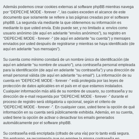
Además podemos crear cookies externas al software phpBB mientras navega
por “DEPECHE MODE - forever -”, las cuales exceden el alcance de este
documento que solamente se refiere a las páginas creadas por el software
phpBB. La segunda vía mediante la que obtenemos su información es
mediante lo que usted envía. Esto puede ser, y no limitado a: envíos como
usuario anónimo (de aquí en adelante “envíos anónimos”), su registro en
“DEPECHE MODE - forever -” (de aquí en adelante “su cuenta”) y mensajes
enviados por usted después de registrarse y mientras se haya identificado (de
aquí en adelante “sus mensajes”).
Su cuenta como mínimo constará de un nombre único de identificación (de
aquí en adelante “su nombre de usuario”), una contraseña personal empleada
para la identificación (de aquí en adelante “su contraseña”) y una dirección de
email personal válida (de aquí en adelante “su email”). La información de su
cuenta en “DEPECHE MODE - forever -” está protegida por las leyes de
protección de datos aplicables en el país en el que estamos instalados.
Cualquier información más allá de su nombre de usuario, su contraseña y su
dirección de e-mail requerida por “DEPECHE MODE - forever -” durante el
proceso de registro será obligatoria u opcional, según el criterio de
“DEPECHE MODE - forever -”. En cualquier caso, usted tiene la opción de qué
información en su cuenta será públicamente exhibida. Además, en su cuenta,
usted tiene la opción de activar o desactivar los emails generados
automáticamente por el software phpBB.
Su contraseña está encriptada (cifrado de una vía) por lo tanto está segura.
Sin embargo, se recomienda que no emplee la misma contraseña en