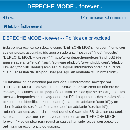
DEPECHE MODE - forever -
FAQ
Registrarse
Identificarse
Inicio
Índice general
DEPECHE MODE - forever - - Política de privacidad
Esta política explica con detalle cómo “DEPECHE MODE - forever -” junto con
sus empresas asociadas (de aquí en adelante “nosotros”, “nos”, “nuestro”,
“DEPECHE MODE - forever -”, “https://www.depechemode.es”) y phpBB (de
aquí en adelante “ellos”, “sus”, “software phpBB”, “www.phpbb.com”, “phpBB
Limited”, “phpBB Teams”) emplean cualquier información obtenida durante
cualquier sesión de uso por usted (de aquí en adelante “su información”).
Su información es obtenida por dos vías. Primeramente, navegar por
“DEPECHE MODE - forever -” hará al software phpBB crear un número de
cookies, las cuales son un pequeño archivo de texto que se descargan en los
archivos temporales del navegador de su PC. Las primeras dos cookies sólo
contienen un identificador de usuario (de aquí en adelante “user-id”) y un
identificador de sesión anónima (de aquí en adelante “session-id”),
automáticamente asignada a usted por el software phpBB. Una tercera cookie
se creará una vez que haya navegado por temas en “DEPECHE MODE -
forever -” y se emplea para registrar cuales han sido leídos, con objeto de
optimizar su experiencia de usuario.