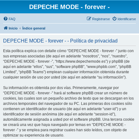
DEPECHE MODE - forever -
FAQ
Registrarse
Identificarse
Inicio
Índice general
DEPECHE MODE - forever - - Política de privacidad
Esta política explica con detalle cómo “DEPECHE MODE - forever -” junto con
sus empresas asociadas (de aquí en adelante “nosotros”, “nos”, “nuestro”,
“DEPECHE MODE - forever -”, “https://www.depechemode.es”) y phpBB (de
aquí en adelante “ellos”, “sus”, “software phpBB”, “www.phpbb.com”, “phpBB
Limited”, “phpBB Teams”) emplean cualquier información obtenida durante
cualquier sesión de uso por usted (de aquí en adelante “su información”).
Su información es obtenida por dos vías. Primeramente, navegar por
“DEPECHE MODE - forever -” hará al software phpBB crear un número de
cookies, las cuales son un pequeño archivo de texto que se descargan en los
archivos temporales del navegador de su PC. Las primeras dos cookies sólo
contienen un identificador de usuario (de aquí en adelante “user-id”) y un
identificador de sesión anónima (de aquí en adelante “session-id”),
automáticamente asignada a usted por el software phpBB. Una tercera cookie
se creará una vez que haya navegado por temas en “DEPECHE MODE -
forever -” y se emplea para registrar cuales han sido leídos, con objeto de
optimizar su experiencia de usuario.