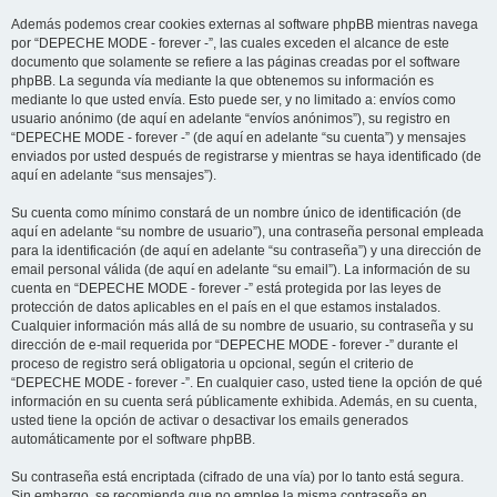
Además podemos crear cookies externas al software phpBB mientras navega
por “DEPECHE MODE - forever -”, las cuales exceden el alcance de este
documento que solamente se refiere a las páginas creadas por el software
phpBB. La segunda vía mediante la que obtenemos su información es
mediante lo que usted envía. Esto puede ser, y no limitado a: envíos como
usuario anónimo (de aquí en adelante “envíos anónimos”), su registro en
“DEPECHE MODE - forever -” (de aquí en adelante “su cuenta”) y mensajes
enviados por usted después de registrarse y mientras se haya identificado (de
aquí en adelante “sus mensajes”).
Su cuenta como mínimo constará de un nombre único de identificación (de
aquí en adelante “su nombre de usuario”), una contraseña personal empleada
para la identificación (de aquí en adelante “su contraseña”) y una dirección de
email personal válida (de aquí en adelante “su email”). La información de su
cuenta en “DEPECHE MODE - forever -” está protegida por las leyes de
protección de datos aplicables en el país en el que estamos instalados.
Cualquier información más allá de su nombre de usuario, su contraseña y su
dirección de e-mail requerida por “DEPECHE MODE - forever -” durante el
proceso de registro será obligatoria u opcional, según el criterio de
“DEPECHE MODE - forever -”. En cualquier caso, usted tiene la opción de qué
información en su cuenta será públicamente exhibida. Además, en su cuenta,
usted tiene la opción de activar o desactivar los emails generados
automáticamente por el software phpBB.
Su contraseña está encriptada (cifrado de una vía) por lo tanto está segura.
Sin embargo, se recomienda que no emplee la misma contraseña en