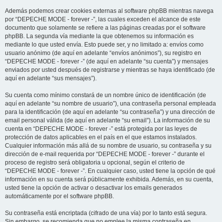
Además podemos crear cookies externas al software phpBB mientras navega
por “DEPECHE MODE - forever -”, las cuales exceden el alcance de este
documento que solamente se refiere a las páginas creadas por el software
phpBB. La segunda vía mediante la que obtenemos su información es
mediante lo que usted envía. Esto puede ser, y no limitado a: envíos como
usuario anónimo (de aquí en adelante “envíos anónimos”), su registro en
“DEPECHE MODE - forever -” (de aquí en adelante “su cuenta”) y mensajes
enviados por usted después de registrarse y mientras se haya identificado (de
aquí en adelante “sus mensajes”).
Su cuenta como mínimo constará de un nombre único de identificación (de
aquí en adelante “su nombre de usuario”), una contraseña personal empleada
para la identificación (de aquí en adelante “su contraseña”) y una dirección de
email personal válida (de aquí en adelante “su email”). La información de su
cuenta en “DEPECHE MODE - forever -” está protegida por las leyes de
protección de datos aplicables en el país en el que estamos instalados.
Cualquier información más allá de su nombre de usuario, su contraseña y su
dirección de e-mail requerida por “DEPECHE MODE - forever -” durante el
proceso de registro será obligatoria u opcional, según el criterio de
“DEPECHE MODE - forever -”. En cualquier caso, usted tiene la opción de qué
información en su cuenta será públicamente exhibida. Además, en su cuenta,
usted tiene la opción de activar o desactivar los emails generados
automáticamente por el software phpBB.
Su contraseña está encriptada (cifrado de una vía) por lo tanto está segura.
Sin embargo, se recomienda que no emplee la misma contraseña en