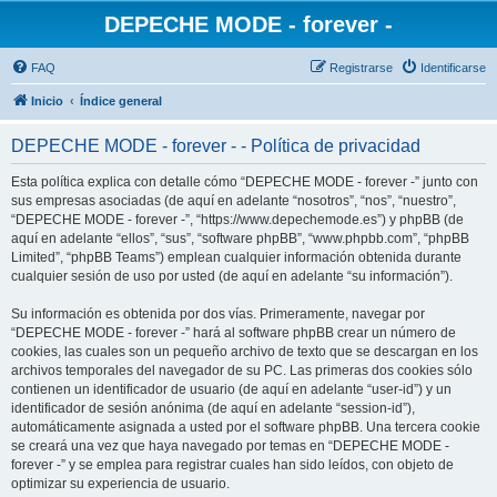
DEPECHE MODE - forever -
FAQ
Registrarse
Identificarse
Inicio
Índice general
DEPECHE MODE - forever - - Política de privacidad
Esta política explica con detalle cómo “DEPECHE MODE - forever -” junto con
sus empresas asociadas (de aquí en adelante “nosotros”, “nos”, “nuestro”,
“DEPECHE MODE - forever -”, “https://www.depechemode.es”) y phpBB (de
aquí en adelante “ellos”, “sus”, “software phpBB”, “www.phpbb.com”, “phpBB
Limited”, “phpBB Teams”) emplean cualquier información obtenida durante
cualquier sesión de uso por usted (de aquí en adelante “su información”).
Su información es obtenida por dos vías. Primeramente, navegar por
“DEPECHE MODE - forever -” hará al software phpBB crear un número de
cookies, las cuales son un pequeño archivo de texto que se descargan en los
archivos temporales del navegador de su PC. Las primeras dos cookies sólo
contienen un identificador de usuario (de aquí en adelante “user-id”) y un
identificador de sesión anónima (de aquí en adelante “session-id”),
automáticamente asignada a usted por el software phpBB. Una tercera cookie
se creará una vez que haya navegado por temas en “DEPECHE MODE -
forever -” y se emplea para registrar cuales han sido leídos, con objeto de
optimizar su experiencia de usuario.