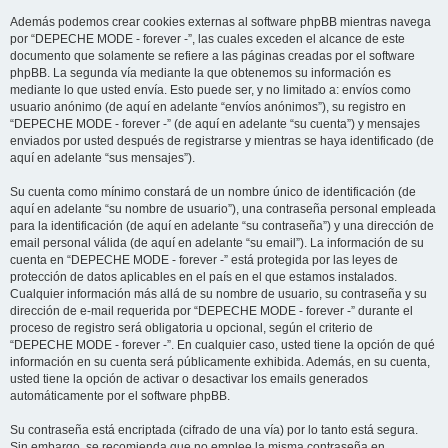
Además podemos crear cookies externas al software phpBB mientras navega
por “DEPECHE MODE - forever -”, las cuales exceden el alcance de este
documento que solamente se refiere a las páginas creadas por el software
phpBB. La segunda vía mediante la que obtenemos su información es
mediante lo que usted envía. Esto puede ser, y no limitado a: envíos como
usuario anónimo (de aquí en adelante “envíos anónimos”), su registro en
“DEPECHE MODE - forever -” (de aquí en adelante “su cuenta”) y mensajes
enviados por usted después de registrarse y mientras se haya identificado (de
aquí en adelante “sus mensajes”).
Su cuenta como mínimo constará de un nombre único de identificación (de
aquí en adelante “su nombre de usuario”), una contraseña personal empleada
para la identificación (de aquí en adelante “su contraseña”) y una dirección de
email personal válida (de aquí en adelante “su email”). La información de su
cuenta en “DEPECHE MODE - forever -” está protegida por las leyes de
protección de datos aplicables en el país en el que estamos instalados.
Cualquier información más allá de su nombre de usuario, su contraseña y su
dirección de e-mail requerida por “DEPECHE MODE - forever -” durante el
proceso de registro será obligatoria u opcional, según el criterio de
“DEPECHE MODE - forever -”. En cualquier caso, usted tiene la opción de qué
información en su cuenta será públicamente exhibida. Además, en su cuenta,
usted tiene la opción de activar o desactivar los emails generados
automáticamente por el software phpBB.
Su contraseña está encriptada (cifrado de una vía) por lo tanto está segura.
Sin embargo, se recomienda que no emplee la misma contraseña en