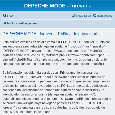
DEPECHE MODE - forever -
FAQ
Registrarse
Identificarse
Inicio
Índice general
DEPECHE MODE - forever - - Política de privacidad
Esta política explica con detalle cómo “DEPECHE MODE - forever -” junto con
sus empresas asociadas (de aquí en adelante “nosotros”, “nos”, “nuestro”,
“DEPECHE MODE - forever -”, “https://www.depechemode.es”) y phpBB (de
aquí en adelante “ellos”, “sus”, “software phpBB”, “www.phpbb.com”, “phpBB
Limited”, “phpBB Teams”) emplean cualquier información obtenida durante
cualquier sesión de uso por usted (de aquí en adelante “su información”).
Su información es obtenida por dos vías. Primeramente, navegar por
“DEPECHE MODE - forever -” hará al software phpBB crear un número de
cookies, las cuales son un pequeño archivo de texto que se descargan en los
archivos temporales del navegador de su PC. Las primeras dos cookies sólo
contienen un identificador de usuario (de aquí en adelante “user-id”) y un
identificador de sesión anónima (de aquí en adelante “session-id”),
automáticamente asignada a usted por el software phpBB. Una tercera cookie
se creará una vez que haya navegado por temas en “DEPECHE MODE -
forever -” y se emplea para registrar cuales han sido leídos, con objeto de
optimizar su experiencia de usuario.