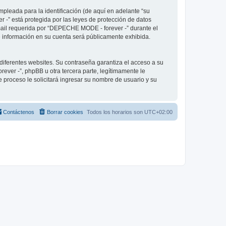
pleada para la identificación (de aquí en adelante “su
 -” está protegida por las leyes de protección de datos
-mail requerida por “DEPECHE MODE - forever -” durante el
ué información en su cuenta será públicamente exhibida.
diferentes websites. Su contraseña garantiza el acceso a su
er -”, phpBB u otra tercera parte, legítimamente le
e proceso le solicitará ingresar su nombre de usuario y su
Contáctenos
Borrar cookies
Todos los horarios son
UTC+02:00