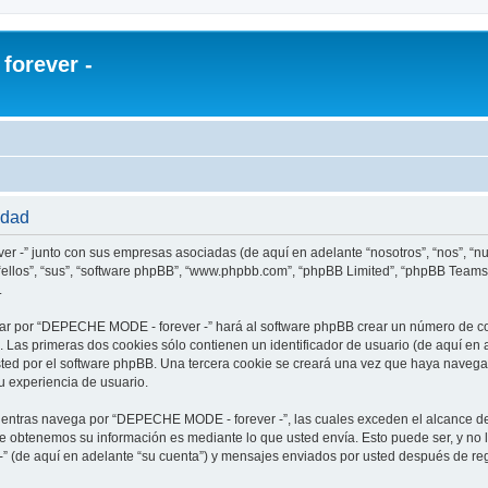
orever -
idad
r -” junto con sus empresas asociadas (de aquí en adelante “nosotros”, “nos”, “
ellos”, “sus”, “software phpBB”, “www.phpbb.com”, “phpBB Limited”, “phpBB Teams
.
ar por “DEPECHE MODE - forever -” hará al software phpBB crear un número de co
Las primeras dos cookies sólo contienen un identificador de usuario (de aquí en a
usted por el software phpBB. Una tercera cookie se creará una vez que haya nav
su experiencia de usuario.
ntras navega por “DEPECHE MODE - forever -”, las cuales exceden el alcance de
e obtenemos su información es mediante lo que usted envía. Esto puede ser, y no 
 (de aquí en adelante “su cuenta”) y mensajes enviados por usted después de regi