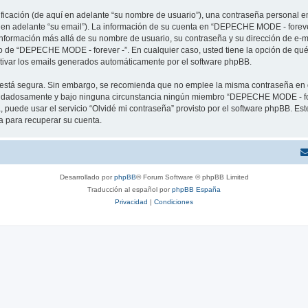
cación (de aquí en adelante “su nombre de usuario”), una contraseña personal em
í en adelante “su email”). La información de su cuenta en “DEPECHE MODE - forever
 información más allá de su nombre de usuario, su contraseña y su dirección de e
erio de “DEPECHE MODE - forever -”. En cualquier caso, usted tiene la opción de q
ctivar los emails generados automáticamente por el software phpBB.
to está segura. Sin embargo, se recomienda que no emplee la misma contraseña en 
idadosamente y bajo ninguna circunstancia ningún miembro “DEPECHE MODE - forev
 puede usar el servicio “Olvidé mi contraseña” provisto por el software phpBB. Est
 para recuperar su cuenta.
Desarrollado por
phpBB
® Forum Software © phpBB Limited
Traducción al español por
phpBB España
Privacidad
|
Condiciones