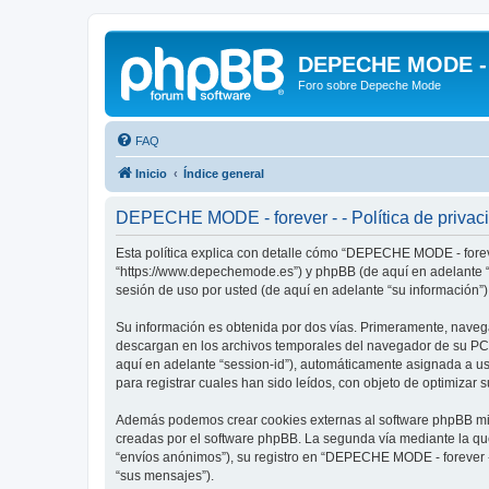
DEPECHE MODE - f
Foro sobre Depeche Mode
FAQ
Inicio
Índice general
DEPECHE MODE - forever - - Política de privac
Esta política explica con detalle cómo “DEPECHE MODE - foreve
“https://www.depechemode.es”) y phpBB (de aquí en adelante “
sesión de uso por usted (de aquí en adelante “su información”)
Su información es obtenida por dos vías. Primeramente, naveg
descargan en los archivos temporales del navegador de su PC. 
aquí en adelante “session-id”), automáticamente asignada a 
para registrar cuales han sido leídos, con objeto de optimizar 
Además podemos crear cookies externas al software phpBB mie
creadas por el software phpBB. La segunda vía mediante la qu
“envíos anónimos”), su registro en “DEPECHE MODE - forever -”
“sus mensajes”).