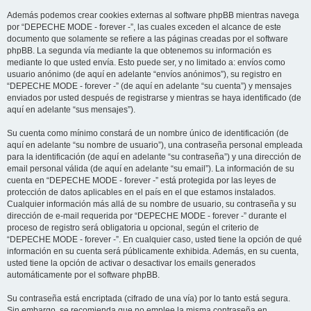
Además podemos crear cookies externas al software phpBB mientras navega
por “DEPECHE MODE - forever -”, las cuales exceden el alcance de este
documento que solamente se refiere a las páginas creadas por el software
phpBB. La segunda vía mediante la que obtenemos su información es
mediante lo que usted envía. Esto puede ser, y no limitado a: envíos como
usuario anónimo (de aquí en adelante “envíos anónimos”), su registro en
“DEPECHE MODE - forever -” (de aquí en adelante “su cuenta”) y mensajes
enviados por usted después de registrarse y mientras se haya identificado (de
aquí en adelante “sus mensajes”).
Su cuenta como mínimo constará de un nombre único de identificación (de
aquí en adelante “su nombre de usuario”), una contraseña personal empleada
para la identificación (de aquí en adelante “su contraseña”) y una dirección de
email personal válida (de aquí en adelante “su email”). La información de su
cuenta en “DEPECHE MODE - forever -” está protegida por las leyes de
protección de datos aplicables en el país en el que estamos instalados.
Cualquier información más allá de su nombre de usuario, su contraseña y su
dirección de e-mail requerida por “DEPECHE MODE - forever -” durante el
proceso de registro será obligatoria u opcional, según el criterio de
“DEPECHE MODE - forever -”. En cualquier caso, usted tiene la opción de qué
información en su cuenta será públicamente exhibida. Además, en su cuenta,
usted tiene la opción de activar o desactivar los emails generados
automáticamente por el software phpBB.
Su contraseña está encriptada (cifrado de una vía) por lo tanto está segura.
Sin embargo, se recomienda que no emplee la misma contraseña en