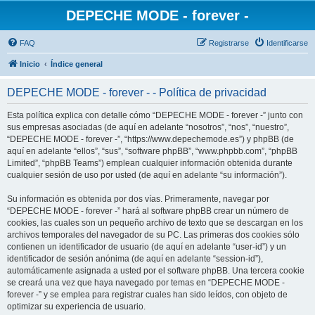
DEPECHE MODE - forever -
FAQ
Registrarse
Identificarse
Inicio
Índice general
DEPECHE MODE - forever - - Política de privacidad
Esta política explica con detalle cómo “DEPECHE MODE - forever -” junto con
sus empresas asociadas (de aquí en adelante “nosotros”, “nos”, “nuestro”,
“DEPECHE MODE - forever -”, “https://www.depechemode.es”) y phpBB (de
aquí en adelante “ellos”, “sus”, “software phpBB”, “www.phpbb.com”, “phpBB
Limited”, “phpBB Teams”) emplean cualquier información obtenida durante
cualquier sesión de uso por usted (de aquí en adelante “su información”).
Su información es obtenida por dos vías. Primeramente, navegar por
“DEPECHE MODE - forever -” hará al software phpBB crear un número de
cookies, las cuales son un pequeño archivo de texto que se descargan en los
archivos temporales del navegador de su PC. Las primeras dos cookies sólo
contienen un identificador de usuario (de aquí en adelante “user-id”) y un
identificador de sesión anónima (de aquí en adelante “session-id”),
automáticamente asignada a usted por el software phpBB. Una tercera cookie
se creará una vez que haya navegado por temas en “DEPECHE MODE -
forever -” y se emplea para registrar cuales han sido leídos, con objeto de
optimizar su experiencia de usuario.