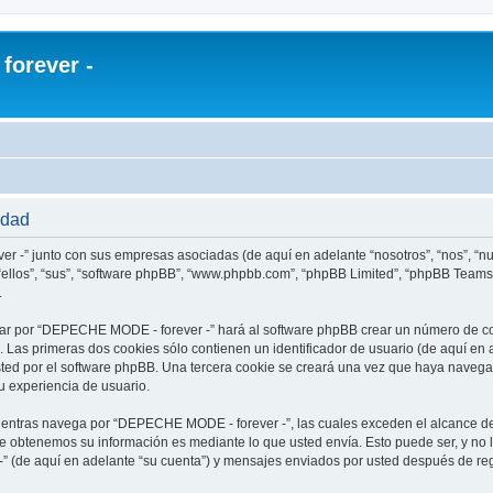
orever -
idad
r -” junto con sus empresas asociadas (de aquí en adelante “nosotros”, “nos”, “
ellos”, “sus”, “software phpBB”, “www.phpbb.com”, “phpBB Limited”, “phpBB Teams
.
ar por “DEPECHE MODE - forever -” hará al software phpBB crear un número de co
Las primeras dos cookies sólo contienen un identificador de usuario (de aquí en a
usted por el software phpBB. Una tercera cookie se creará una vez que haya nav
su experiencia de usuario.
ntras navega por “DEPECHE MODE - forever -”, las cuales exceden el alcance de
e obtenemos su información es mediante lo que usted envía. Esto puede ser, y no 
 (de aquí en adelante “su cuenta”) y mensajes enviados por usted después de regi