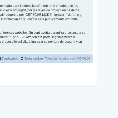
pleada para la identificación (de aquí en adelante “su
 -” está protegida por las leyes de protección de datos
-mail requerida por “DEPECHE MODE - forever -” durante el
ué información en su cuenta será públicamente exhibida.
diferentes websites. Su contraseña garantiza el acceso a su
er -”, phpBB u otra tercera parte, legítimamente le
e proceso le solicitará ingresar su nombre de usuario y su
Contáctenos
Borrar cookies
Todos los horarios son
UTC+02:00