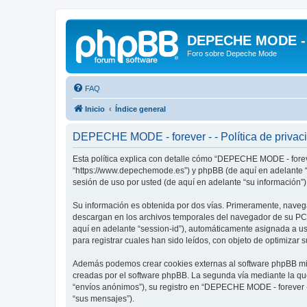
DEPECHE MODE - f
Foro sobre Depeche Mode
FAQ
Inicio
Índice general
DEPECHE MODE - forever - - Política de privac
Esta política explica con detalle cómo “DEPECHE MODE - foreve
“https://www.depechemode.es”) y phpBB (de aquí en adelante “
sesión de uso por usted (de aquí en adelante “su información”)
Su información es obtenida por dos vías. Primeramente, naveg
descargan en los archivos temporales del navegador de su PC. 
aquí en adelante “session-id”), automáticamente asignada a 
para registrar cuales han sido leídos, con objeto de optimizar 
Además podemos crear cookies externas al software phpBB mie
creadas por el software phpBB. La segunda vía mediante la qu
“envíos anónimos”), su registro en “DEPECHE MODE - forever -”
“sus mensajes”).