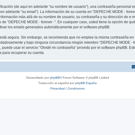
cación (de aquí en adelante “su nombre de usuario”), una contraseña personal em
í en adelante “su email”). La información de su cuenta en “DEPECHE MODE - forever
 información más allá de su nombre de usuario, su contraseña y su dirección de e
erio de “DEPECHE MODE - forever -”. En cualquier caso, usted tiene la opción de q
ctivar los emails generados automáticamente por el software phpBB.
to está segura. Sin embargo, se recomienda que no emplee la misma contraseña en 
idadosamente y bajo ninguna circunstancia ningún miembro “DEPECHE MODE - forev
 puede usar el servicio “Olvidé mi contraseña” provisto por el software phpBB. Est
 para recuperar su cuenta.
Desarrollado por
phpBB
® Forum Software © phpBB Limited
Traducción al español por
phpBB España
Privacidad
|
Condiciones