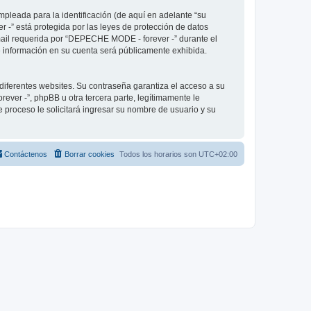
pleada para la identificación (de aquí en adelante “su
 -” está protegida por las leyes de protección de datos
-mail requerida por “DEPECHE MODE - forever -” durante el
ué información en su cuenta será públicamente exhibida.
diferentes websites. Su contraseña garantiza el acceso a su
er -”, phpBB u otra tercera parte, legítimamente le
e proceso le solicitará ingresar su nombre de usuario y su
Contáctenos
Borrar cookies
Todos los horarios son
UTC+02:00