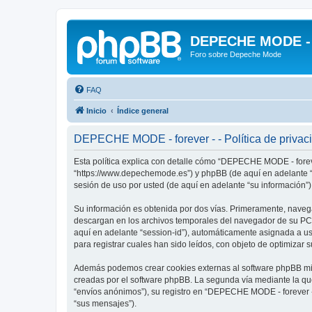
DEPECHE MODE - f
Foro sobre Depeche Mode
FAQ
Inicio
Índice general
DEPECHE MODE - forever - - Política de privac
Esta política explica con detalle cómo “DEPECHE MODE - foreve
“https://www.depechemode.es”) y phpBB (de aquí en adelante “
sesión de uso por usted (de aquí en adelante “su información”)
Su información es obtenida por dos vías. Primeramente, naveg
descargan en los archivos temporales del navegador de su PC. 
aquí en adelante “session-id”), automáticamente asignada a 
para registrar cuales han sido leídos, con objeto de optimizar 
Además podemos crear cookies externas al software phpBB mie
creadas por el software phpBB. La segunda vía mediante la qu
“envíos anónimos”), su registro en “DEPECHE MODE - forever -”
“sus mensajes”).