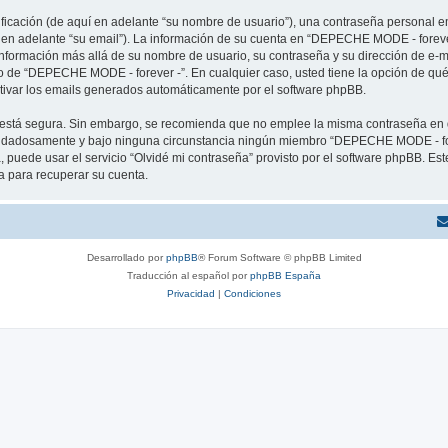
cación (de aquí en adelante “su nombre de usuario”), una contraseña personal em
í en adelante “su email”). La información de su cuenta en “DEPECHE MODE - forever
 información más allá de su nombre de usuario, su contraseña y su dirección de e
erio de “DEPECHE MODE - forever -”. En cualquier caso, usted tiene la opción de q
ctivar los emails generados automáticamente por el software phpBB.
to está segura. Sin embargo, se recomienda que no emplee la misma contraseña en 
idadosamente y bajo ninguna circunstancia ningún miembro “DEPECHE MODE - forev
 puede usar el servicio “Olvidé mi contraseña” provisto por el software phpBB. Est
 para recuperar su cuenta.
Desarrollado por
phpBB
® Forum Software © phpBB Limited
Traducción al español por
phpBB España
Privacidad
|
Condiciones