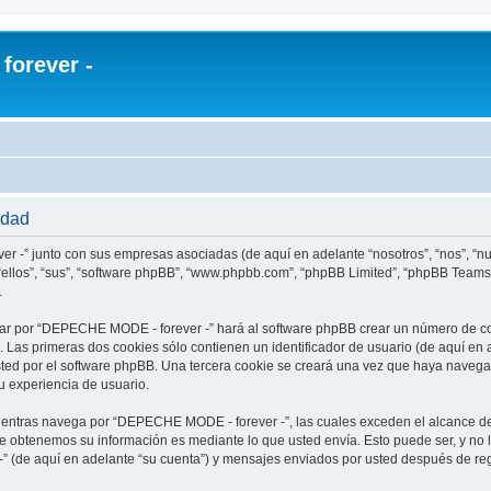
orever -
idad
r -” junto con sus empresas asociadas (de aquí en adelante “nosotros”, “nos”, “
ellos”, “sus”, “software phpBB”, “www.phpbb.com”, “phpBB Limited”, “phpBB Teams
.
ar por “DEPECHE MODE - forever -” hará al software phpBB crear un número de co
Las primeras dos cookies sólo contienen un identificador de usuario (de aquí en a
usted por el software phpBB. Una tercera cookie se creará una vez que haya nav
su experiencia de usuario.
ntras navega por “DEPECHE MODE - forever -”, las cuales exceden el alcance de
e obtenemos su información es mediante lo que usted envía. Esto puede ser, y no 
 (de aquí en adelante “su cuenta”) y mensajes enviados por usted después de regi