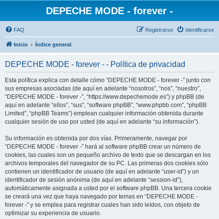
DEPECHE MODE - forever -
FAQ
Registrarse
Identificarse
Inicio
Índice general
DEPECHE MODE - forever - - Política de privacidad
Esta política explica con detalle cómo “DEPECHE MODE - forever -” junto con
sus empresas asociadas (de aquí en adelante “nosotros”, “nos”, “nuestro”,
“DEPECHE MODE - forever -”, “https://www.depechemode.es”) y phpBB (de
aquí en adelante “ellos”, “sus”, “software phpBB”, “www.phpbb.com”, “phpBB
Limited”, “phpBB Teams”) emplean cualquier información obtenida durante
cualquier sesión de uso por usted (de aquí en adelante “su información”).
Su información es obtenida por dos vías. Primeramente, navegar por
“DEPECHE MODE - forever -” hará al software phpBB crear un número de
cookies, las cuales son un pequeño archivo de texto que se descargan en los
archivos temporales del navegador de su PC. Las primeras dos cookies sólo
contienen un identificador de usuario (de aquí en adelante “user-id”) y un
identificador de sesión anónima (de aquí en adelante “session-id”),
automáticamente asignada a usted por el software phpBB. Una tercera cookie
se creará una vez que haya navegado por temas en “DEPECHE MODE -
forever -” y se emplea para registrar cuales han sido leídos, con objeto de
optimizar su experiencia de usuario.