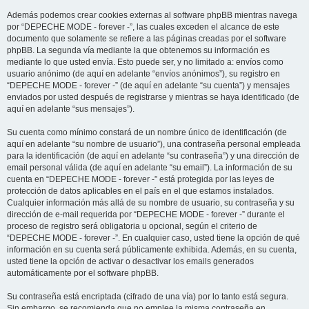
Además podemos crear cookies externas al software phpBB mientras navega
por “DEPECHE MODE - forever -”, las cuales exceden el alcance de este
documento que solamente se refiere a las páginas creadas por el software
phpBB. La segunda vía mediante la que obtenemos su información es
mediante lo que usted envía. Esto puede ser, y no limitado a: envíos como
usuario anónimo (de aquí en adelante “envíos anónimos”), su registro en
“DEPECHE MODE - forever -” (de aquí en adelante “su cuenta”) y mensajes
enviados por usted después de registrarse y mientras se haya identificado (de
aquí en adelante “sus mensajes”).
Su cuenta como mínimo constará de un nombre único de identificación (de
aquí en adelante “su nombre de usuario”), una contraseña personal empleada
para la identificación (de aquí en adelante “su contraseña”) y una dirección de
email personal válida (de aquí en adelante “su email”). La información de su
cuenta en “DEPECHE MODE - forever -” está protegida por las leyes de
protección de datos aplicables en el país en el que estamos instalados.
Cualquier información más allá de su nombre de usuario, su contraseña y su
dirección de e-mail requerida por “DEPECHE MODE - forever -” durante el
proceso de registro será obligatoria u opcional, según el criterio de
“DEPECHE MODE - forever -”. En cualquier caso, usted tiene la opción de qué
información en su cuenta será públicamente exhibida. Además, en su cuenta,
usted tiene la opción de activar o desactivar los emails generados
automáticamente por el software phpBB.
Su contraseña está encriptada (cifrado de una vía) por lo tanto está segura.
Sin embargo, se recomienda que no emplee la misma contraseña en