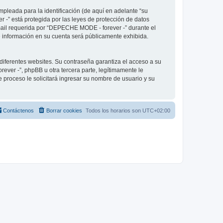
pleada para la identificación (de aquí en adelante “su
 -” está protegida por las leyes de protección de datos
-mail requerida por “DEPECHE MODE - forever -” durante el
ué información en su cuenta será públicamente exhibida.
diferentes websites. Su contraseña garantiza el acceso a su
er -”, phpBB u otra tercera parte, legítimamente le
e proceso le solicitará ingresar su nombre de usuario y su
Contáctenos
Borrar cookies
Todos los horarios son
UTC+02:00