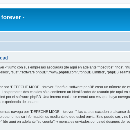
orever -
idad
r -” junto con sus empresas asociadas (de aquí en adelante “nosotros”, “nos”, “
ellos”, “sus”, “software phpBB”, “www.phpbb.com”, “phpBB Limited”, “phpBB Teams
.
ar por “DEPECHE MODE - forever -” hará al software phpBB crear un número de co
Las primeras dos cookies sólo contienen un identificador de usuario (de aquí en a
usted por el software phpBB. Una tercera cookie se creará una vez que haya nav
su experiencia de usuario.
ntras navega por “DEPECHE MODE - forever -”, las cuales exceden el alcance de
e obtenemos su información es mediante lo que usted envía. Esto puede ser, y no 
 (de aquí en adelante “su cuenta”) y mensajes enviados por usted después de regi