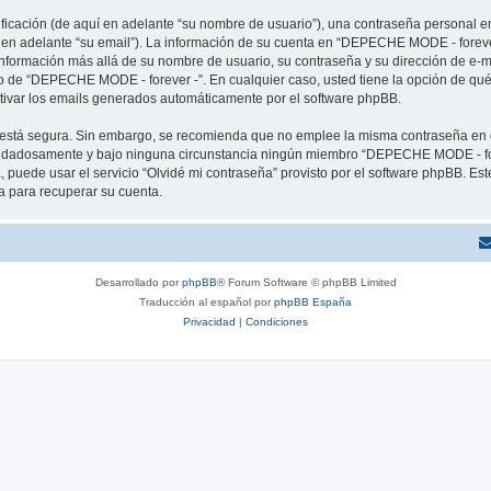
cación (de aquí en adelante “su nombre de usuario”), una contraseña personal em
í en adelante “su email”). La información de su cuenta en “DEPECHE MODE - forever
 información más allá de su nombre de usuario, su contraseña y su dirección de e
erio de “DEPECHE MODE - forever -”. En cualquier caso, usted tiene la opción de q
ctivar los emails generados automáticamente por el software phpBB.
to está segura. Sin embargo, se recomienda que no emplee la misma contraseña en 
idadosamente y bajo ninguna circunstancia ningún miembro “DEPECHE MODE - forev
 puede usar el servicio “Olvidé mi contraseña” provisto por el software phpBB. Est
 para recuperar su cuenta.
Desarrollado por
phpBB
® Forum Software © phpBB Limited
Traducción al español por
phpBB España
Privacidad
|
Condiciones