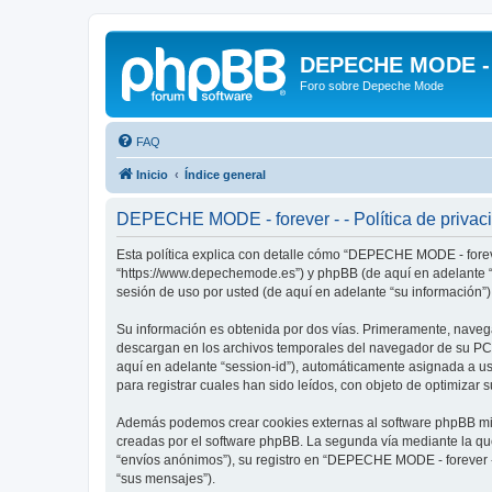
DEPECHE MODE - f
Foro sobre Depeche Mode
FAQ
Inicio
Índice general
DEPECHE MODE - forever - - Política de privac
Esta política explica con detalle cómo “DEPECHE MODE - foreve
“https://www.depechemode.es”) y phpBB (de aquí en adelante “
sesión de uso por usted (de aquí en adelante “su información”)
Su información es obtenida por dos vías. Primeramente, naveg
descargan en los archivos temporales del navegador de su PC. 
aquí en adelante “session-id”), automáticamente asignada a 
para registrar cuales han sido leídos, con objeto de optimizar 
Además podemos crear cookies externas al software phpBB mie
creadas por el software phpBB. La segunda vía mediante la qu
“envíos anónimos”), su registro en “DEPECHE MODE - forever -”
“sus mensajes”).