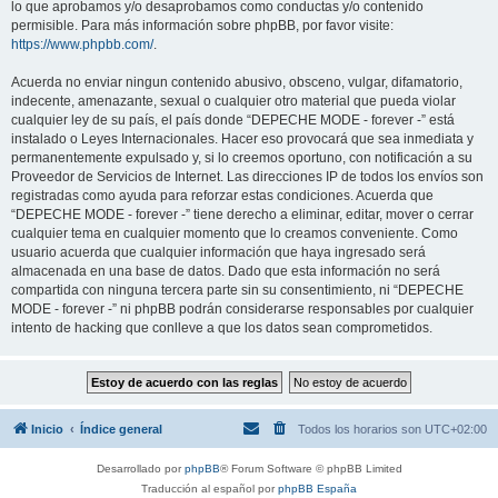
lo que aprobamos y/o desaprobamos como conductas y/o contenido
permisible. Para más información sobre phpBB, por favor visite:
https://www.phpbb.com/
.
Acuerda no enviar ningun contenido abusivo, obsceno, vulgar, difamatorio,
indecente, amenazante, sexual o cualquier otro material que pueda violar
cualquier ley de su país, el país donde “DEPECHE MODE - forever -” está
instalado o Leyes Internacionales. Hacer eso provocará que sea inmediata y
permanentemente expulsado y, si lo creemos oportuno, con notificación a su
Proveedor de Servicios de Internet. Las direcciones IP de todos los envíos son
registradas como ayuda para reforzar estas condiciones. Acuerda que
“DEPECHE MODE - forever -” tiene derecho a eliminar, editar, mover o cerrar
cualquier tema en cualquier momento que lo creamos conveniente. Como
usuario acuerda que cualquier información que haya ingresado será
almacenada en una base de datos. Dado que esta información no será
compartida con ninguna tercera parte sin su consentimiento, ni “DEPECHE
MODE - forever -” ni phpBB podrán considerarse responsables por cualquier
intento de hacking que conlleve a que los datos sean comprometidos.
Inicio
Índice general
Todos los horarios son
UTC+02:00
Desarrollado por
phpBB
® Forum Software © phpBB Limited
Traducción al español por
phpBB España