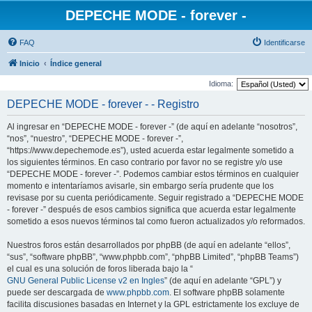
DEPECHE MODE - forever -
FAQ
Identificarse
Inicio
Índice general
Idioma:
DEPECHE MODE - forever - - Registro
Al ingresar en “DEPECHE MODE - forever -” (de aquí en adelante “nosotros”,
“nos”, “nuestro”, “DEPECHE MODE - forever -”,
“https://www.depechemode.es”), usted acuerda estar legalmente sometido a
los siguientes términos. En caso contrario por favor no se registre y/o use
“DEPECHE MODE - forever -”. Podemos cambiar estos términos en cualquier
momento e intentaríamos avisarle, sin embargo sería prudente que los
revisase por su cuenta periódicamente. Seguir registrado a “DEPECHE MODE
- forever -” después de esos cambios significa que acuerda estar legalmente
sometido a esos nuevos términos tal como fueron actualizados y/o reformados.
Nuestros foros están desarrollados por phpBB (de aquí en adelante “ellos”,
“sus”, “software phpBB”, “www.phpbb.com”, “phpBB Limited”, “phpBB Teams”)
el cual es una solución de foros liberada bajo la “
GNU General Public License v2 en Ingles
” (de aquí en adelante “GPL”) y
puede ser descargada de
www.phpbb.com
. El software phpBB solamente
facilita discusiones basadas en Internet y la GPL estrictamente los excluye de