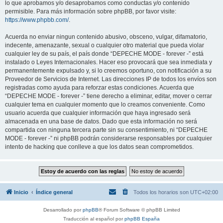
lo que aprobamos y/o desaprobamos como conductas y/o contenido
permisible. Para más información sobre phpBB, por favor visite:
https://www.phpbb.com/
.
Acuerda no enviar ningun contenido abusivo, obsceno, vulgar, difamatorio,
indecente, amenazante, sexual o cualquier otro material que pueda violar
cualquier ley de su país, el país donde “DEPECHE MODE - forever -” está
instalado o Leyes Internacionales. Hacer eso provocará que sea inmediata y
permanentemente expulsado y, si lo creemos oportuno, con notificación a su
Proveedor de Servicios de Internet. Las direcciones IP de todos los envíos son
registradas como ayuda para reforzar estas condiciones. Acuerda que
“DEPECHE MODE - forever -” tiene derecho a eliminar, editar, mover o cerrar
cualquier tema en cualquier momento que lo creamos conveniente. Como
usuario acuerda que cualquier información que haya ingresado será
almacenada en una base de datos. Dado que esta información no será
compartida con ninguna tercera parte sin su consentimiento, ni “DEPECHE
MODE - forever -” ni phpBB podrán considerarse responsables por cualquier
intento de hacking que conlleve a que los datos sean comprometidos.
Inicio
Índice general
Todos los horarios son
UTC+02:00
Desarrollado por
phpBB
® Forum Software © phpBB Limited
Traducción al español por
phpBB España