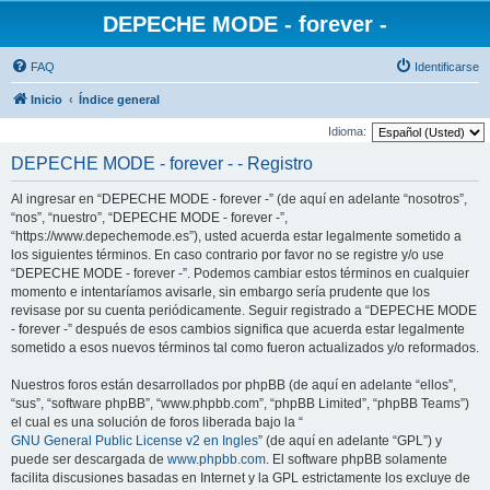
DEPECHE MODE - forever -
FAQ
Identificarse
Inicio
Índice general
Idioma:
DEPECHE MODE - forever - - Registro
Al ingresar en “DEPECHE MODE - forever -” (de aquí en adelante “nosotros”,
“nos”, “nuestro”, “DEPECHE MODE - forever -”,
“https://www.depechemode.es”), usted acuerda estar legalmente sometido a
los siguientes términos. En caso contrario por favor no se registre y/o use
“DEPECHE MODE - forever -”. Podemos cambiar estos términos en cualquier
momento e intentaríamos avisarle, sin embargo sería prudente que los
revisase por su cuenta periódicamente. Seguir registrado a “DEPECHE MODE
- forever -” después de esos cambios significa que acuerda estar legalmente
sometido a esos nuevos términos tal como fueron actualizados y/o reformados.
Nuestros foros están desarrollados por phpBB (de aquí en adelante “ellos”,
“sus”, “software phpBB”, “www.phpbb.com”, “phpBB Limited”, “phpBB Teams”)
el cual es una solución de foros liberada bajo la “
GNU General Public License v2 en Ingles
” (de aquí en adelante “GPL”) y
puede ser descargada de
www.phpbb.com
. El software phpBB solamente
facilita discusiones basadas en Internet y la GPL estrictamente los excluye de