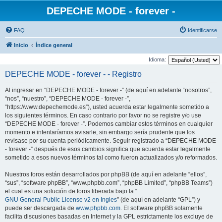
DEPECHE MODE - forever -
FAQ
Identificarse
Inicio
Índice general
Idioma:
DEPECHE MODE - forever - - Registro
Al ingresar en “DEPECHE MODE - forever -” (de aquí en adelante “nosotros”,
“nos”, “nuestro”, “DEPECHE MODE - forever -”,
“https://www.depechemode.es”), usted acuerda estar legalmente sometido a
los siguientes términos. En caso contrario por favor no se registre y/o use
“DEPECHE MODE - forever -”. Podemos cambiar estos términos en cualquier
momento e intentaríamos avisarle, sin embargo sería prudente que los
revisase por su cuenta periódicamente. Seguir registrado a “DEPECHE MODE
- forever -” después de esos cambios significa que acuerda estar legalmente
sometido a esos nuevos términos tal como fueron actualizados y/o reformados.
Nuestros foros están desarrollados por phpBB (de aquí en adelante “ellos”,
“sus”, “software phpBB”, “www.phpbb.com”, “phpBB Limited”, “phpBB Teams”)
el cual es una solución de foros liberada bajo la “
GNU General Public License v2 en Ingles
” (de aquí en adelante “GPL”) y
puede ser descargada de
www.phpbb.com
. El software phpBB solamente
facilita discusiones basadas en Internet y la GPL estrictamente los excluye de