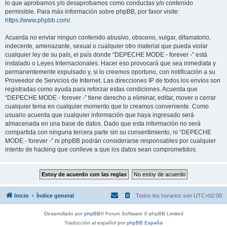
lo que aprobamos y/o desaprobamos como conductas y/o contenido
permisible. Para más información sobre phpBB, por favor visite:
https://www.phpbb.com/
.
Acuerda no enviar ningun contenido abusivo, obsceno, vulgar, difamatorio,
indecente, amenazante, sexual o cualquier otro material que pueda violar
cualquier ley de su país, el país donde “DEPECHE MODE - forever -” está
instalado o Leyes Internacionales. Hacer eso provocará que sea inmediata y
permanentemente expulsado y, si lo creemos oportuno, con notificación a su
Proveedor de Servicios de Internet. Las direcciones IP de todos los envíos son
registradas como ayuda para reforzar estas condiciones. Acuerda que
“DEPECHE MODE - forever -” tiene derecho a eliminar, editar, mover o cerrar
cualquier tema en cualquier momento que lo creamos conveniente. Como
usuario acuerda que cualquier información que haya ingresado será
almacenada en una base de datos. Dado que esta información no será
compartida con ninguna tercera parte sin su consentimiento, ni “DEPECHE
MODE - forever -” ni phpBB podrán considerarse responsables por cualquier
intento de hacking que conlleve a que los datos sean comprometidos.
Inicio
Índice general
Todos los horarios son
UTC+02:00
Desarrollado por
phpBB
® Forum Software © phpBB Limited
Traducción al español por
phpBB España