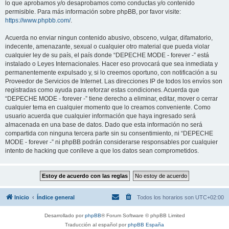
lo que aprobamos y/o desaprobamos como conductas y/o contenido
permisible. Para más información sobre phpBB, por favor visite:
https://www.phpbb.com/
.
Acuerda no enviar ningun contenido abusivo, obsceno, vulgar, difamatorio,
indecente, amenazante, sexual o cualquier otro material que pueda violar
cualquier ley de su país, el país donde “DEPECHE MODE - forever -” está
instalado o Leyes Internacionales. Hacer eso provocará que sea inmediata y
permanentemente expulsado y, si lo creemos oportuno, con notificación a su
Proveedor de Servicios de Internet. Las direcciones IP de todos los envíos son
registradas como ayuda para reforzar estas condiciones. Acuerda que
“DEPECHE MODE - forever -” tiene derecho a eliminar, editar, mover o cerrar
cualquier tema en cualquier momento que lo creamos conveniente. Como
usuario acuerda que cualquier información que haya ingresado será
almacenada en una base de datos. Dado que esta información no será
compartida con ninguna tercera parte sin su consentimiento, ni “DEPECHE
MODE - forever -” ni phpBB podrán considerarse responsables por cualquier
intento de hacking que conlleve a que los datos sean comprometidos.
Inicio
Índice general
Todos los horarios son
UTC+02:00
Desarrollado por
phpBB
® Forum Software © phpBB Limited
Traducción al español por
phpBB España