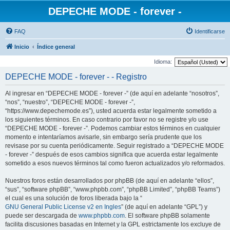
DEPECHE MODE - forever -
FAQ
Identificarse
Inicio
Índice general
Idioma:
DEPECHE MODE - forever - - Registro
Al ingresar en “DEPECHE MODE - forever -” (de aquí en adelante “nosotros”,
“nos”, “nuestro”, “DEPECHE MODE - forever -”,
“https://www.depechemode.es”), usted acuerda estar legalmente sometido a
los siguientes términos. En caso contrario por favor no se registre y/o use
“DEPECHE MODE - forever -”. Podemos cambiar estos términos en cualquier
momento e intentaríamos avisarle, sin embargo sería prudente que los
revisase por su cuenta periódicamente. Seguir registrado a “DEPECHE MODE
- forever -” después de esos cambios significa que acuerda estar legalmente
sometido a esos nuevos términos tal como fueron actualizados y/o reformados.
Nuestros foros están desarrollados por phpBB (de aquí en adelante “ellos”,
“sus”, “software phpBB”, “www.phpbb.com”, “phpBB Limited”, “phpBB Teams”)
el cual es una solución de foros liberada bajo la “
GNU General Public License v2 en Ingles
” (de aquí en adelante “GPL”) y
puede ser descargada de
www.phpbb.com
. El software phpBB solamente
facilita discusiones basadas en Internet y la GPL estrictamente los excluye de